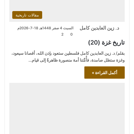
مقالات تاريخية
د. زين العابدين كامل
السبت 4 صفر 1448هـ 18-7-2026م
2
0
تاريخ غزة (20)
بقلم/ د. زين العابدين كامل فلسطين ستعود بإذن الله، أقصانا سيعود،
وغزة ستظل صامدة، فأُمَّتنا أمة منصورة ظاهرةٌ إلى قيام…
أكمل القراءة »