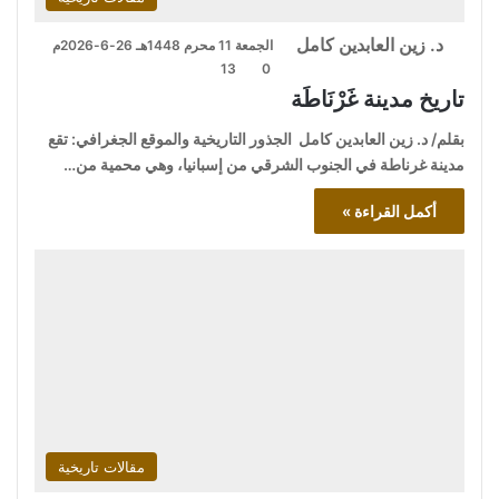
د. زين العابدين كامل
الجمعة 11 محرم 1448هـ 26-6-2026م
13
0
تاريخ مدينة غَرْنَاطَة
بقلم/ د. زين العابدين كامل الجذور التاريخية والموقع الجغرافي: تقع
مدينة غرناطة في الجنوب الشرقي من إسبانيا، وهي محمية من…
أكمل القراءة »
مقالات تاريخية