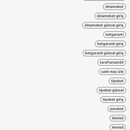
dinamobet
dinamobet giriş
dinamobet güncel giriş
betgaranti
betgaranti giriş
betgaranti güncel giriş
taraftarium24
canlı maç izle
tipobet
tipobet güncel
tipobet giriş
perabet
ikimisli
ikimisli