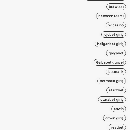
betwoon
betwoon resmi
vdcasino
jojobet giriş
holiganbet giriş
galyabet
Galyabet güncel
betmatik
betmatik giriş
starzbet
starzbet giriş
onwin
onwin giriş
restbet