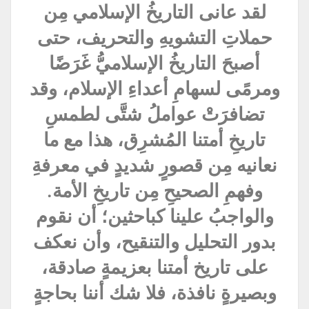
لقد عانى التاريخُ الإسلامي مِن
حملاتِ التشويهِ والتحريف، حتى
أصبحَ التاريخُ الإسلاميُّ غَرَضًا
ومرمًى لسهامِ أعداءِ الإسلام، وقد
تضافرَتْ عواملُ شتَّى لطمسِ
تاريخِ أمتنا المُشرِق، هذا مع ما
نعانيه مِن قصورٍ شديدٍ في معرفةِ
وفهمِ الصحيحِ مِن تاريخِ الأمة.
والواجبُ علينا كباحثين؛ أن نقوم
بدور التحليل والتنقيح، وأن نعكف
على تاريخ أمتنا بعزيمةٍ صادقة،
وبصيرةٍ نافذة، فلا شك أننا بحاجةٍ