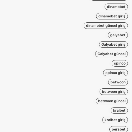
dinamobet
dinamobet giriş
dinamobet güncel giriş
galyabet
Galyabet giriş
Galyabet güncel
spinco
spinco giriş
betwoon
betwoon giriş
betwoon güncel
kralbet
kralbet giriş
perabet