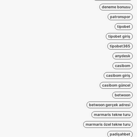
deneme bonusu
patronspor
tipobet
tipobet giriş
tipobet365
anydesk
casibom
casibom giriş
casibom güncel
betwoon
betwoon gerçek adresi
marmaris tekne turu
marmaris özel tekne turu
padişahbet