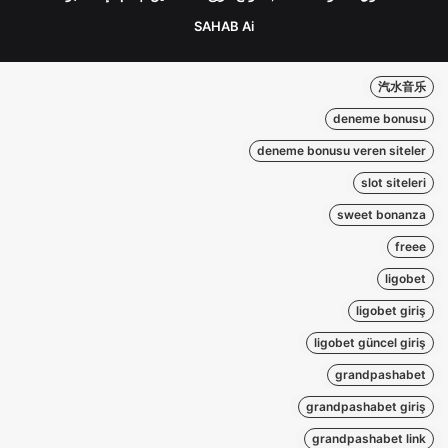
SAHAB Ai
汽水音乐
deneme bonusu
deneme bonusu veren siteler
slot siteleri
sweet bonanza
freee
ligobet
ligobet giriş
ligobet güncel giriş
grandpashabet
grandpashabet giriş
grandpashabet link