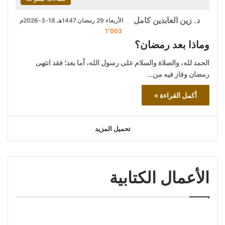
د. زين العابدين كامل
الأربعاء 29 رمضان 1447هـ 18-3-2026م
1٬003
وماذا بعد رمضان؟
الحمد لله، والصلاة والسلام على رسول الله، أما بعد؛ فقد انتهى
رمضان وفاز فيه من…
أكمل القراءة »
تحميل المزيد
الأعمال الكتابية