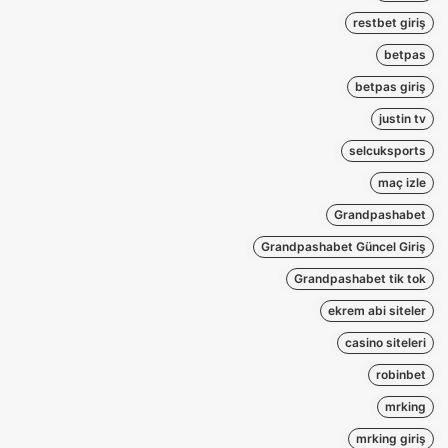
restbet giriş
betpas
betpas giriş
justin tv
selcuksports
maç izle
Grandpashabet
Grandpashabet Güncel Giriş
Grandpashabet tik tok
ekrem abi siteler
casino siteleri
robinbet
mrking
mrking giriş