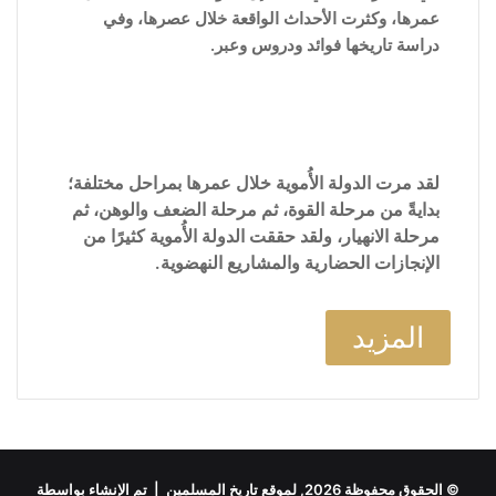
عمرها، وكثرت الأحداث الواقعة خلال عصرها، وفي
دراسة تاريخها فوائد ودروس وعبر.
لقد مرت الدولة الأُموية خلال عمرها بمراحل مختلفة؛
بدايةً من مرحلة القوة، ثم مرحلة الضعف والوهن، ثم
مرحلة الانهيار، ولقد حققت الدولة الأُموية كثيرًا من
الإنجازات الحضارية والمشاريع النهضوية.
المزيد
© الحقوق محفوظة 2026, لموقع تاريخ المسلمين | تم الإنشاء بواسطة