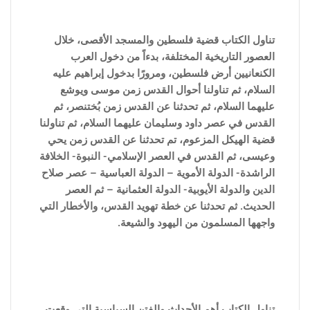
تناول الكتاب قضية فلسطين والمسجد الأقصى، خلال
العصور التاريخية المختلفة، بدءاً من دخول العرب
الكنعانيين أرض فلسطين، ومرورًا بدخول إبراهيم عليه
السلام، ثم تناولنا أحوال القدس زمن موسى ويوشع
عليهما السلام، ثم تحدثنا عن القدس زمن بُختنصر، ثم
القدس في عصر داود وسليمان عليهما السلام، ثم تناولنا
قضية الهيكل المزعوم، تم تحدثنا عن القدس زمن يحي
وعيسى، ثم القدس في العصر الإسلامي- النبوة- الخلافة
الراشدة- الدولة الأموية – الدولة العباسية – عصر صلاح
الدين والدولة الأيوبية- الدولة العثمانية – ثم العصر
الحديث. ثم تحدثنا عن خطة تهويد القدس، والأخطار التي
واجهها المسلمون من اليهود والشيعة.
تناول الكتاب أهم الأحداث والفتن ا
لسياسية التى وقعت