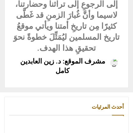
إلى الرجوعِ إلى تراثنا وحضارتنا،
لاسيما وأنَّ غُبارَ الزمنِ قد غَطَّى
كثيرًا مِن تاريخِ أمتنا ويأتي موقعُ
تاريخ المسلمين ليُمَثِّلَ خطوةً نحوَ
تحقيقِِ هذا الهدف.
مشرف الموقع: د. زين العابدين
كامل
أحدث المرئيات