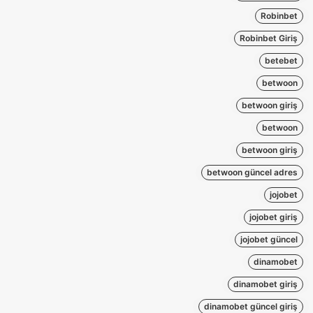
Robinbet
Robinbet Giriş
betebet
betwoon
betwoon giriş
betwoon
betwoon giriş
betwoon güncel adres
jojobet
jojobet giriş
jojobet güncel
dinamobet
dinamobet giriş
dinamobet güncel giriş