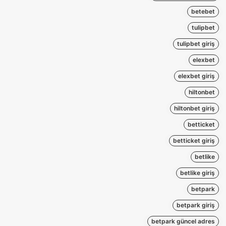
betebet
tulipbet
tulipbet giriş
elexbet
elexbet giriş
hiltonbet
hiltonbet giriş
betticket
betticket giriş
betlike
betlike giriş
betpark
betpark giriş
betpark güncel adres