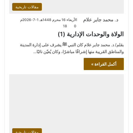
مقالات تاريخية
د. محمد جابر علام
الأربعاء 16 محرم 1448هـ 1-7-2026م
18
0
الولاة والوحدات الإدارية (1)
بقلم/ د. محمد جابر علام كان النبي ﷺ يشرف على إدارة المدينة
والمناطق القريبة منها إشرافًا مباشرًا، وكان يُعيّن نائبًا…
أكمل القراءة »
مقالات تاريخية