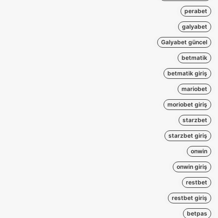
perabet
galyabet
Galyabet güncel
betmatik
betmatik giriş
mariobet
moriobet giriş
starzbet
starzbet giriş
onwin
onwin giriş
restbet
restbet giriş
betpas