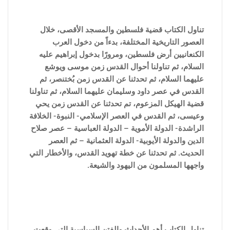
تناول الكتاب قضية فلسطين والمسجد الأقصى، خلال
العصور التاريخية المختلفة، بدءاً من دخول العرب
الكنعانيين أرض فلسطين، ومرورًا بدخول إبراهيم عليه
السلام، ثم تناولنا أحوال القدس زمن موسى ويوشع
عليهما السلام، ثم تحدثنا عن القدس زمن بُختنصر، ثم
القدس في عصر داود وسليمان عليهما السلام، ثم تناولنا
قضية الهيكل المزعوم، تم تحدثنا عن القدس زمن يحي
وعيسى، ثم القدس في العصر الإسلامي- النبوة- الخلافة
الراشدة- الدولة الأموية – الدولة العباسية – عصر صلاح
الدين والدولة الأيوبية- الدولة العثمانية – ثم العصر
الحديث. ثم تحدثنا عن خطة تهويد القدس، والأخطار التي
واجهها المسلمون من اليهود والشيعة.
تناول الكتاب أهم الأحداث والفتن ا
لسياسية التى وقعت