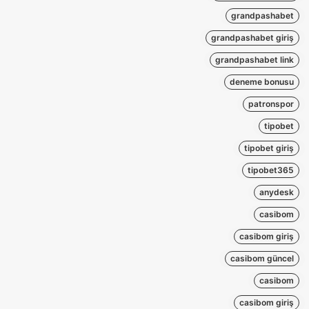
grandpashabet
grandpashabet giriş
grandpashabet link
deneme bonusu
patronspor
tipobet
tipobet giriş
tipobet365
anydesk
casibom
casibom giriş
casibom güncel
casibom
casibom giriş