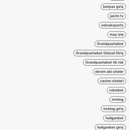
betpas giriş
justin tv
selcuksports
maç izle
Grandpashabet
Grandpashabet Güncel Giriş
Grandpashabet tik tok
ekrem abi siteler
casino siteleri
robinbet
mrking
mrking giriş
holiganbet
holiganbet giriş