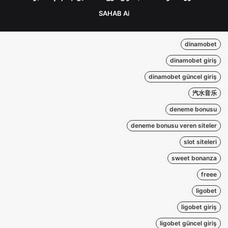
SAHAB Ai
dinamobet
dinamobet giriş
dinamobet güncel giriş
汽水音乐
deneme bonusu
deneme bonusu veren siteler
slot siteleri
sweet bonanza
freee
ligobet
ligobet giriş
ligobet güncel giriş