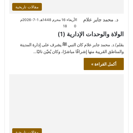
مقالات تاريخية
د. محمد جابر علام
الأربعاء 16 محرم 1448هـ 1-7-2026م
18
0
الولاة والوحدات الإدارية (1)
بقلم/ د. محمد جابر علام كان النبي ﷺ يشرف على إدارة المدينة
والمناطق القريبة منها إشرافًا مباشرًا، وكان يُعيّن نائبًا…
أكمل القراءة »
مقالات تاريخية