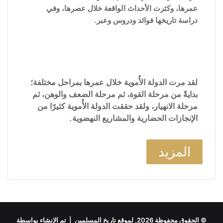
عمرها، وكثرت الأحداث الواقعة خلال عصرها، وفي
دراسة تاريخها فوائد ودروس وعبر.
لقد مرت الدولة الأُموية خلال عمرها بمراحل مختلفة؛
بدايةً من مرحلة القوة، ثم مرحلة الضعف والوهن، ثم
مرحلة الانهيار، ولقد حققت الدولة الأُموية كثيرًا من
الإنجازات الحضارية والمشاريع النهضوية.
المزيد
© الحقوق محفوظة 2026, لموقع تاريخ المسلمين | تم الإنشاء بواسطة