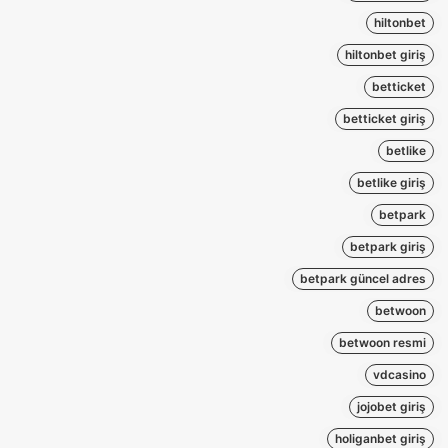
hiltonbet
hiltonbet giriş
betticket
betticket giriş
betlike
betlike giriş
betpark
betpark giriş
betpark güncel adres
betwoon
betwoon resmi
vdcasino
jojobet giriş
holiganbet giriş