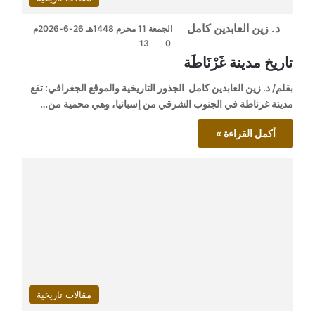
د. زين العابدين كامل
الجمعة 11 محرم 1448هـ 26-6-2026م
13
0
تاريخ مدينة غَرْنَاطَة
بقلم/ د. زين العابدين كامل الجذور التاريخية والموقع الجغرافي: تقع
مدينة غرناطة في الجنوب الشرقي من إسبانيا، وهي محمية من…
أكمل القراءة »
مقالات تاريخية