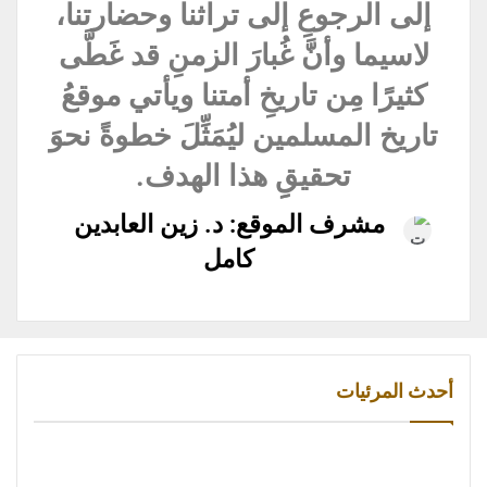
إلى الرجوعِ إلى تراثنا وحضارتنا،
لاسيما وأنَّ غُبارَ الزمنِ قد غَطَّى
كثيرًا مِن تاريخِ أمتنا ويأتي موقعُ
تاريخ المسلمين ليُمَثِّلَ خطوةً نحوَ
تحقيقِِ هذا الهدف.
مشرف الموقع: د. زين العابدين
كامل
أحدث المرئيات