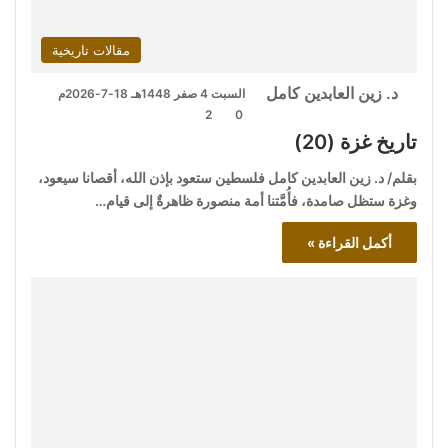
مقالات تاريخية
د. زين العابدين كامل
السبت 4 صفر 1448هـ 18-7-2026م
2
0
تاريخ غزة (20)
بقلم/ د. زين العابدين كامل فلسطين ستعود بإذن الله، أقصانا سيعود،
وغزة ستظل صامدة، فأُمَّتنا أمة منصورة ظاهرةٌ إلى قيام…
أكمل القراءة »