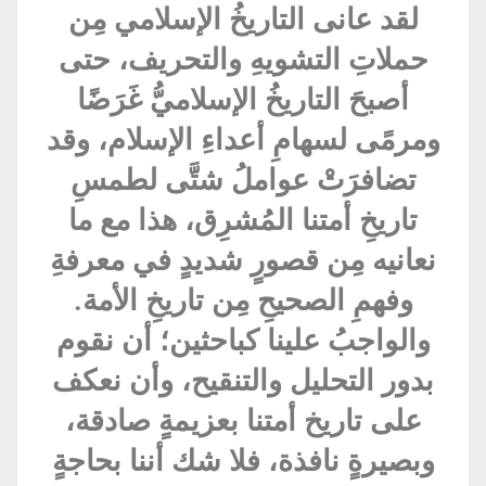
لقد عانى التاريخُ الإسلامي مِن
حملاتِ التشويهِ والتحريف، حتى
أصبحَ التاريخُ الإسلاميُّ غَرَضًا
ومرمًى لسهامِ أعداءِ الإسلام، وقد
تضافرَتْ عواملُ شتَّى لطمسِ
تاريخِ أمتنا المُشرِق، هذا مع ما
نعانيه مِن قصورٍ شديدٍ في معرفةِ
وفهمِ الصحيحِ مِن تاريخِ الأمة.
والواجبُ علينا كباحثين؛ أن نقوم
بدور التحليل والتنقيح، وأن نعكف
على تاريخ أمتنا بعزيمةٍ صادقة،
وبصيرةٍ نافذة، فلا شك أننا بحاجةٍ