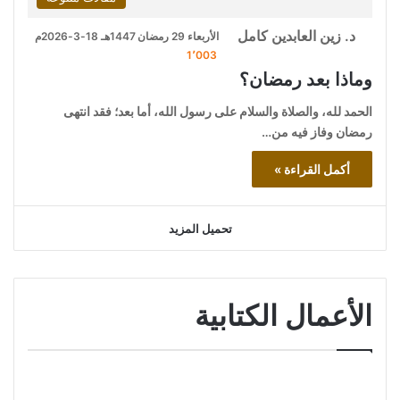
د. زين العابدين كامل
الأربعاء 29 رمضان 1447هـ 18-3-2026م
1٬003
وماذا بعد رمضان؟
الحمد لله، والصلاة والسلام على رسول الله، أما بعد؛ فقد انتهى
رمضان وفاز فيه من…
أكمل القراءة »
تحميل المزيد
الأعمال الكتابية