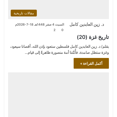
مقالات تاريخية
د. زين العابدين كامل
السبت 4 صفر 1448هـ 18-7-2026م
2
0
تاريخ غزة (20)
بقلم/ د. زين العابدين كامل فلسطين ستعود بإذن الله، أقصانا سيعود،
وغزة ستظل صامدة، فأُمَّتنا أمة منصورة ظاهرةٌ إلى قيام…
أكمل القراءة »