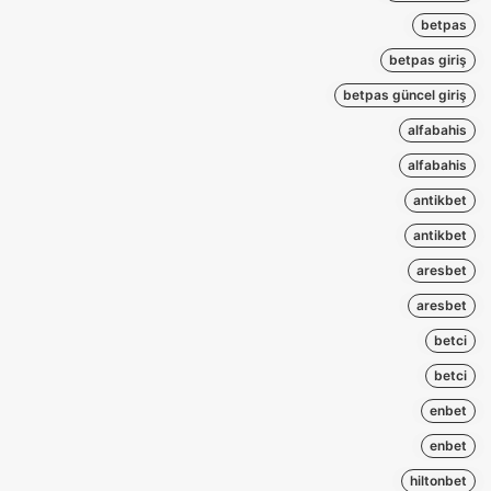
betpas
betpas giriş
betpas güncel giriş
alfabahis
alfabahis
antikbet
antikbet
aresbet
aresbet
betci
betci
enbet
enbet
hiltonbet