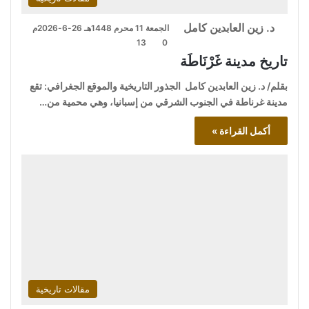
د. زين العابدين كامل
الجمعة 11 محرم 1448هـ 26-6-2026م
13
0
تاريخ مدينة غَرْنَاطَة
بقلم/ د. زين العابدين كامل الجذور التاريخية والموقع الجغرافي: تقع
مدينة غرناطة في الجنوب الشرقي من إسبانيا، وهي محمية من…
أكمل القراءة »
مقالات تاريخية