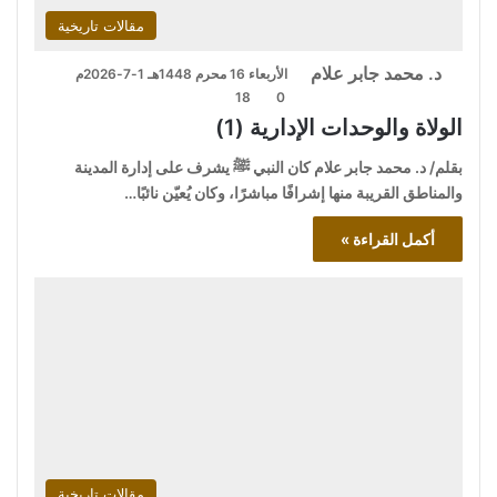
مقالات تاريخية
د. محمد جابر علام
الأربعاء 16 محرم 1448هـ 1-7-2026م
18
0
الولاة والوحدات الإدارية (1)
بقلم/ د. محمد جابر علام كان النبي ﷺ يشرف على إدارة المدينة
والمناطق القريبة منها إشرافًا مباشرًا، وكان يُعيّن نائبًا…
أكمل القراءة »
مقالات تاريخية