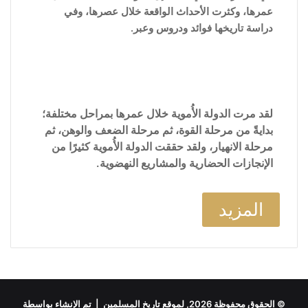
عمرها، وكثرت الأحداث الواقعة خلال عصرها، وفي
دراسة تاريخها فوائد ودروس وعبر.
لقد مرت الدولة الأُموية خلال عمرها بمراحل مختلفة؛
بدايةً من مرحلة القوة، ثم مرحلة الضعف والوهن، ثم
مرحلة الانهيار، ولقد حققت الدولة الأُموية كثيرًا من
الإنجازات الحضارية والمشاريع النهضوية.
المزيد
© الحقوق محفوظة 2026, لموقع تاريخ المسلمين | تم الإنشاء بواسطة