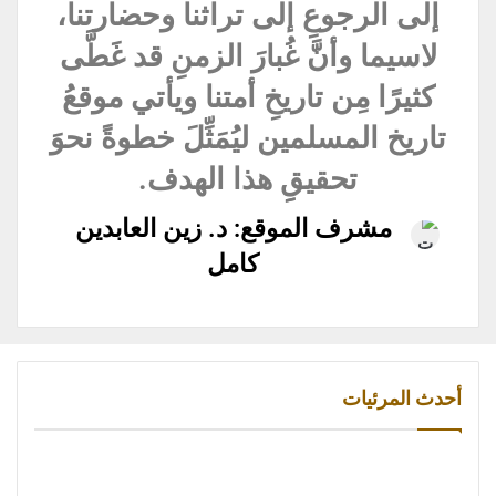
إلى الرجوعِ إلى تراثنا وحضارتنا،
لاسيما وأنَّ غُبارَ الزمنِ قد غَطَّى
كثيرًا مِن تاريخِ أمتنا ويأتي موقعُ
تاريخ المسلمين ليُمَثِّلَ خطوةً نحوَ
تحقيقِِ هذا الهدف.
مشرف الموقع: د. زين العابدين
كامل
أحدث المرئيات