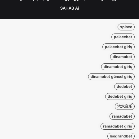
SAHAB Ai
spinco
palacebet
palacebet giriş
dinamobet
dinamobet giriş
dinamobet güncel giriş
dedebet
dedebet giriş
汽水音乐
ramadabet
ramadabet giriş
leograndbet