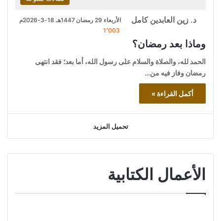
د. زين العابدين كامل
الأربعاء 29 رمضان 1447هـ 18-3-2026م
1٬003
وماذا بعد رمضان؟
الحمد لله، والصلاة والسلام على رسول الله، أما بعد؛ فقد انتهى
رمضان وفاز فيه من…
أكمل القراءة »
تحميل المزيد
الأعمال الكتابية