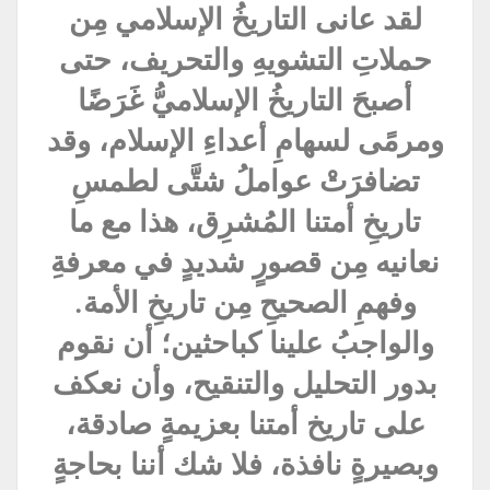
لقد عانى التاريخُ الإسلامي مِن
حملاتِ التشويهِ والتحريف، حتى
أصبحَ التاريخُ الإسلاميُّ غَرَضًا
ومرمًى لسهامِ أعداءِ الإسلام، وقد
تضافرَتْ عواملُ شتَّى لطمسِ
تاريخِ أمتنا المُشرِق، هذا مع ما
نعانيه مِن قصورٍ شديدٍ في معرفةِ
وفهمِ الصحيحِ مِن تاريخِ الأمة.
والواجبُ علينا كباحثين؛ أن نقوم
بدور التحليل والتنقيح، وأن نعكف
على تاريخ أمتنا بعزيمةٍ صادقة،
وبصيرةٍ نافذة، فلا شك أننا بحاجةٍ