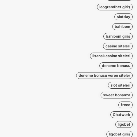
leograndbet giriş
slotday
bahibom
bahibom giriş
casino siteleri
lisanslı casino siteleri
deneme bonusu
deneme bonusu veren siteler
slot siteleri
sweet bonanza
freee
Chatwork
ligobet
ligobet giriş