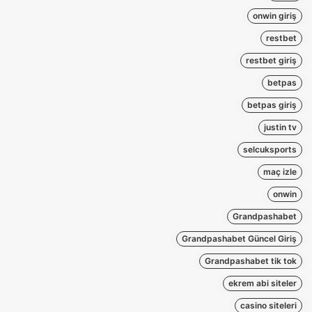
onwin giriş
restbet
restbet giriş
betpas
betpas giriş
justin tv
selcuksports
maç izle
onwin
Grandpashabet
Grandpashabet Güncel Giriş
Grandpashabet tik tok
ekrem abi siteler
casino siteleri