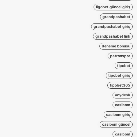
ligobet güncel giriş
grandpashabet
grandpashabet giriş
grandpashabet link
deneme bonusu
patronspor
tipobet
tipobet giriş
tipobet365
anydesk
casibom
casibom giriş
casibom güncel
casibom