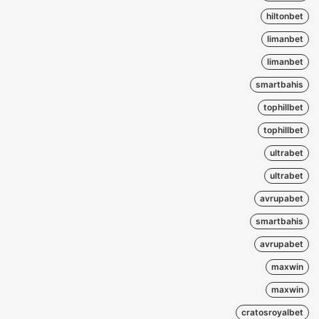
hiltonbet
limanbet
limanbet
smartbahis
tophillbet
tophillbet
ultrabet
ultrabet
avrupabet
smartbahis
avrupabet
maxwin
maxwin
cratosroyalbet