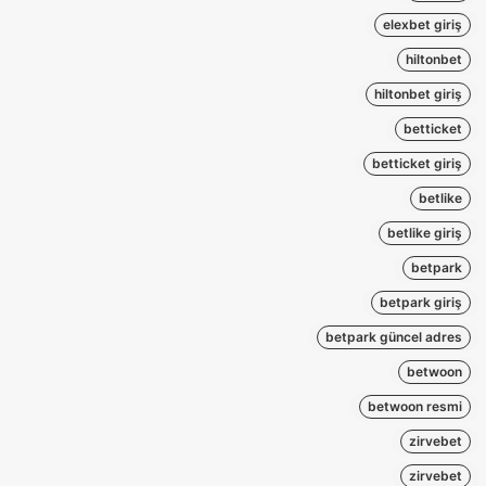
elexbet giriş
hiltonbet
hiltonbet giriş
betticket
betticket giriş
betlike
betlike giriş
betpark
betpark giriş
betpark güncel adres
betwoon
betwoon resmi
zirvebet
zirvebet