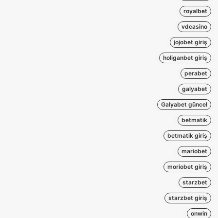
royalbet
vdcasino
jojobet giriş
holiganbet giriş
perabet
galyabet
Galyabet güncel
betmatik
betmatik giriş
mariobet
moriobet giriş
starzbet
starzbet giriş
onwin