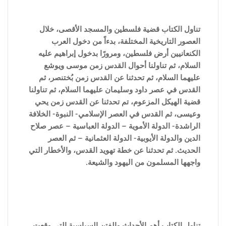
تناول الكتاب قضية فلسطين والمسجد الأقصى، خلال
العصور التاريخية المختلفة، بدءاً من دخول العرب
الكنعانيين أرض فلسطين، ومرورًا بدخول إبراهيم عليه
السلام، ثم تناولنا أحوال القدس زمن موسى ويوشع
عليهما السلام، ثم تحدثنا عن القدس زمن بُختنصر، ثم
القدس في عصر داود وسليمان عليهما السلام، ثم تناولنا
قضية الهيكل المزعوم، تم تحدثنا عن القدس زمن يحي
وعيسى، ثم القدس في العصر الإسلامي- النبوة- الخلافة
الراشدة- الدولة الأموية – الدولة العباسية – عصر صلاح
الدين والدولة الأيوبية- الدولة العثمانية – ثم العصر
الحديث. ثم تحدثنا عن خطة تهويد القدس، والأخطار التي
واجهها المسلمون من اليهود والشيعة.
تناول الكتاب أهم الأحداث والفتن ا
لسياسية التى وقعت