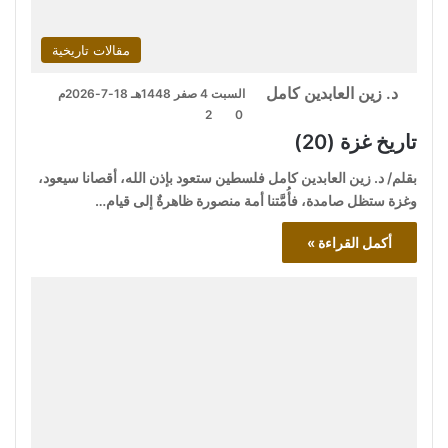
مقالات تاريخية
د. زين العابدين كامل
السبت 4 صفر 1448هـ 18-7-2026م
2
0
تاريخ غزة (20)
بقلم/ د. زين العابدين كامل فلسطين ستعود بإذن الله، أقصانا سيعود،
وغزة ستظل صامدة، فأُمَّتنا أمة منصورة ظاهرةٌ إلى قيام…
أكمل القراءة »