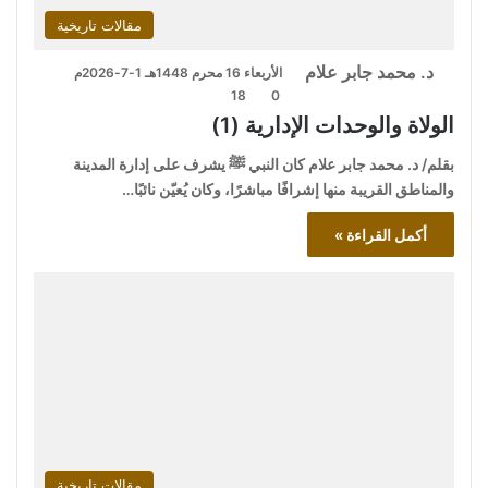
مقالات تاريخية
د. محمد جابر علام
الأربعاء 16 محرم 1448هـ 1-7-2026م
18
0
الولاة والوحدات الإدارية (1)
بقلم/ د. محمد جابر علام كان النبي ﷺ يشرف على إدارة المدينة
والمناطق القريبة منها إشرافًا مباشرًا، وكان يُعيّن نائبًا…
أكمل القراءة »
مقالات تاريخية