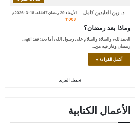
د. زين العابدين كامل
الأربعاء 29 رمضان 1447هـ 18-3-2026م
1٬003
وماذا بعد رمضان؟
الحمد لله، والصلاة والسلام على رسول الله، أما بعد؛ فقد انتهى
رمضان وفاز فيه من…
أكمل القراءة »
تحميل المزيد
الأعمال الكتابية