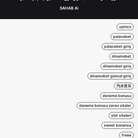
SAHAB Ai
spinco
palacebet
palacebet giriş
dinamobet
dinamobet giriş
dinamobet güncel giriş
汽水音乐
deneme bonusu
deneme bonusu veren siteler
slot siteleri
sweet bonanza
freee