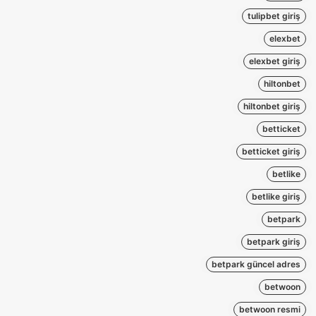
tulipbet giriş
elexbet
elexbet giriş
hiltonbet
hiltonbet giriş
betticket
betticket giriş
betlike
betlike giriş
betpark
betpark giriş
betpark güncel adres
betwoon
betwoon resmi