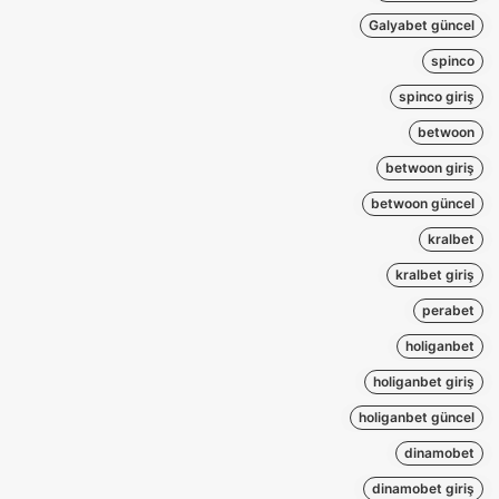
Galyabet güncel
spinco
spinco giriş
betwoon
betwoon giriş
betwoon güncel
kralbet
kralbet giriş
perabet
holiganbet
holiganbet giriş
holiganbet güncel
dinamobet
dinamobet giriş