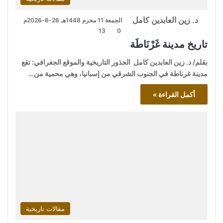
د. زين العابدين كامل
الجمعة 11 محرم 1448هـ 26-6-2026م
13
0
تاريخ مدينة غَرْنَاطَة
بقلم/ د. زين العابدين كامل الجذور التاريخية والموقع الجغرافي: تقع
مدينة غرناطة في الجنوب الشرقي من إسبانيا، وهي محمية من…
أكمل القراءة »
مقالات تاريخية