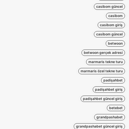
casibom güncel
casibom
casibom giriş
casibom güncel
betwoon
betwoon gerçek adresi
marmaris tekne turu
marmaris özel tekne turu
padişahbet
padişahbet giriş
padişahbet güncel giriş
betebet
grandpashabet
grandpashabet güncel giriş