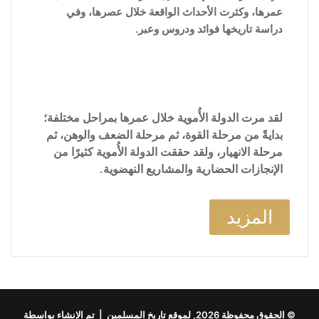
عمرها، وكثرت الأحداث الواقعة خلال عصرها، وفي
دراسة تاريخها فوائد ودروس وعبر.
لقد مرت الدولة الأُموية خلال عمرها بمراحل مختلفة؛
بدايةً من مرحلة القوة، ثم مرحلة الضعف والوهن، ثم
مرحلة الانهيار، ولقد حققت الدولة الأُموية كثيرًا من
الإنجازات الحضارية والمشاريع النهضوية.
المزيد
© الحقوق محفوظة 2026, لموقع تاريخ المسلمين | تم الإنشاء بواسطة