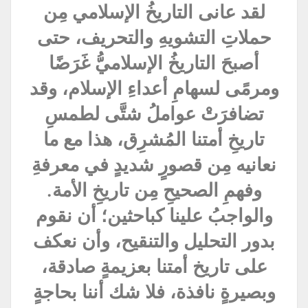
لقد عانى التاريخُ الإسلامي مِن
حملاتِ التشويهِ والتحريف، حتى
أصبحَ التاريخُ الإسلاميُّ غَرَضًا
ومرمًى لسهامِ أعداءِ الإسلام، وقد
تضافرَتْ عواملُ شتَّى لطمسِ
تاريخِ أمتنا المُشرِق، هذا مع ما
نعانيه مِن قصورٍ شديدٍ في معرفةِ
وفهمِ الصحيحِ مِن تاريخِ الأمة.
والواجبُ علينا كباحثين؛ أن نقوم
بدور التحليل والتنقيح، وأن نعكف
على تاريخ أمتنا بعزيمةٍ صادقة،
وبصيرةٍ نافذة، فلا شك أننا بحاجةٍ