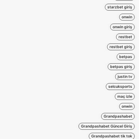
starzbet giriş
onwin
onwin giriş
restbet
restbet giriş
betpas
betpas giriş
justin tv
selcuksports
maç izle
onwin
Grandpashabet
Grandpashabet Güncel Giriş
Grandpashabet tik tok