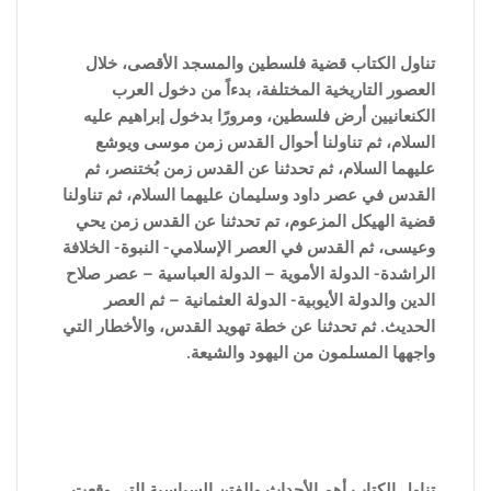
تناول الكتاب قضية فلسطين والمسجد الأقصى، خلال
العصور التاريخية المختلفة، بدءاً من دخول العرب
الكنعانيين أرض فلسطين، ومرورًا بدخول إبراهيم عليه
السلام، ثم تناولنا أحوال القدس زمن موسى ويوشع
عليهما السلام، ثم تحدثنا عن القدس زمن بُختنصر، ثم
القدس في عصر داود وسليمان عليهما السلام، ثم تناولنا
قضية الهيكل المزعوم، تم تحدثنا عن القدس زمن يحي
وعيسى، ثم القدس في العصر الإسلامي- النبوة- الخلافة
الراشدة- الدولة الأموية – الدولة العباسية – عصر صلاح
الدين والدولة الأيوبية- الدولة العثمانية – ثم العصر
الحديث. ثم تحدثنا عن خطة تهويد القدس، والأخطار التي
واجهها المسلمون من اليهود والشيعة.
تناول الكتاب أهم الأحداث والفتن ا
لسياسية التى وقعت