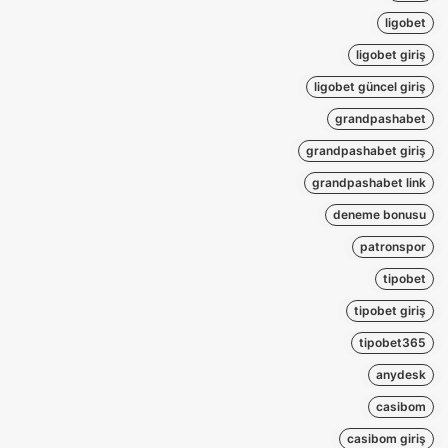
ligobet
ligobet giriş
ligobet güncel giriş
grandpashabet
grandpashabet giriş
grandpashabet link
deneme bonusu
patronspor
tipobet
tipobet giriş
tipobet365
anydesk
casibom
casibom giriş