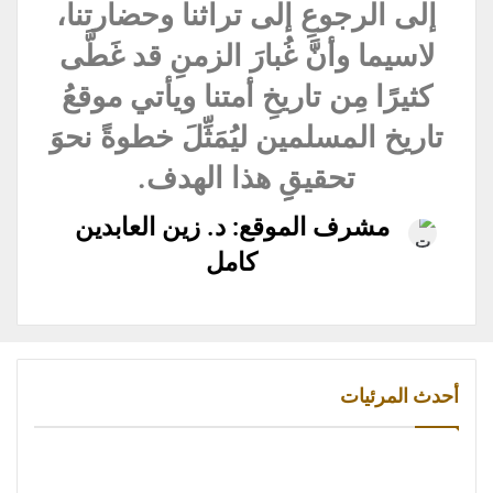
إلى الرجوعِ إلى تراثنا وحضارتنا،
لاسيما وأنَّ غُبارَ الزمنِ قد غَطَّى
كثيرًا مِن تاريخِ أمتنا ويأتي موقعُ
تاريخ المسلمين ليُمَثِّلَ خطوةً نحوَ
تحقيقِِ هذا الهدف.
مشرف الموقع: د. زين العابدين
كامل
أحدث المرئيات