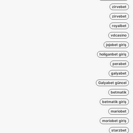
zirvebet
zirvebet
royalbet
vdcasino
jojobet giriş
holiganbet giriş
perabet
galyabet
Galyabet güncel
betmatik
betmatik giriş
mariobet
moriobet giriş
starzbet