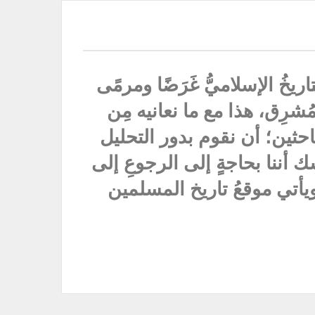
يخُ الإسلاميُّ غَرَضًا ومرمًى
ُشرِق، هذا مع ما نعانيه مِن
باحثين؛ أن نقوم بدور التحليل
ك أننا بحاجةٍ إلى الرجوعِ إلى
نا ويأتي موقعُ تاريخ المسلمين