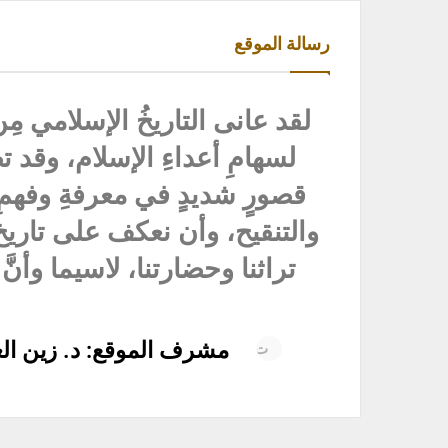
رسالة الموقع
لقد عانى التاريخُ الإسلامي مِن
لسهامِ أعداءِ الإسلام، وقد ت
قصورٍ شديدٍ في معرفةِ وفهمِ ا
والتنقيح، وأن نعكف على تاريخ أ
تراثنا وحضارتنا، لاسيما وأنَّ 
مشرف الموقع: د. زين الع