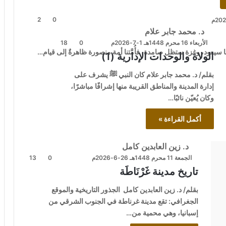
2
0
د. محمد جابر علام
الأربعاء 16 محرم 1448هـ 1-7-2026م
0
18
ا سيعود، وغزة ستظل صامدة، فأُمَّتنا أمة منصورة ظاهرةٌ إلى قيام…
الولاة والوحدات الإدارية (1)
بقلم/ د. محمد جابر علام كان النبي ﷺ يشرف على
إدارة المدينة والمناطق القريبة منها إشرافًا مباشرًا،
وكان يُعيّن نائبًا…
أكمل القراءة »
د. زين العابدين كامل
الجمعة 11 محرم 1448هـ 26-6-2026م
0
13
تاريخ مدينة غَرْنَاطَة
بقلم/ د. زين العابدين كامل الجذور التاريخية والموقع
الجغرافي: تقع مدينة غرناطة في الجنوب الشرقي من
إسبانيا، وهي محمية من…