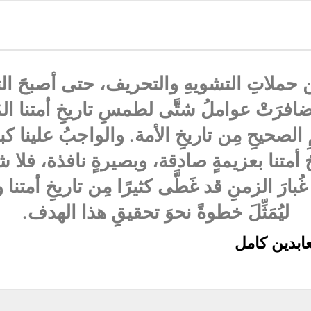
 حملاتِ التشويهِ والتحريف، حتى أصبحَ التار
ضافرَتْ عواملُ شتَّى لطمسِ تاريخِ أمتنا الم
لصحيحِ مِن تاريخِ الأمة. والواجبُ علينا ك
متنا بعزيمةٍ صادقة، وبصيرةٍ نافذة، فلا ش
غُبارَ الزمنِ قد غَطَّى كثيرًا مِن تاريخِ أمت
ليُمَثِّلَ خطوةً نحوَ تحقيقِِ هذا الهدف.
ابدين كامل