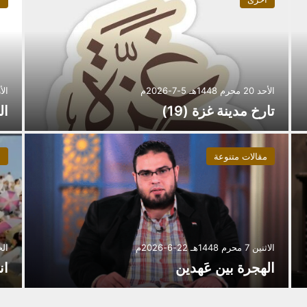
الأحد 20 محرم 1448هـ 5-7-2026م
الأربعاء 16
تارخ مدينة غزة (19)
ال
مقالات متنوعة
م
الاثنين 7 محرم 1448هـ 22-6-2026م
الخميس 4 
الهجرة بين عَهدين
ان