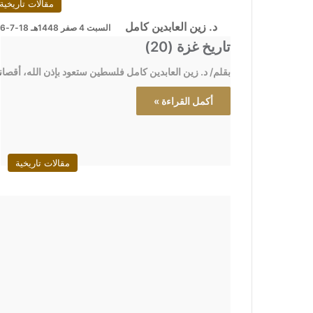
مقالات تاريخية
د. زين العابدين كامل
السبت 4 صفر 1448هـ 18-7-2026م
تاريخ غزة (20)
بقلم/ د. زين العابدين كامل فلسطين ستعود بإذن الله، أقصان
أكمل القراءة »
مقالات تاريخية