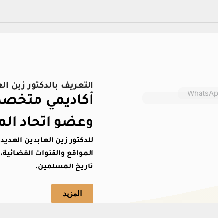
التعريف بالدكتور زين ال
أكاديمي متخصص 
وعضو اتحاد الم
للدكتور زين العابدين العدي
المواقع والقنوات الفضائية، 
تاريخ المسلمين.
المزيد