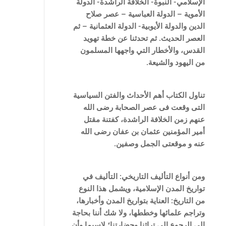
الإسلامي- النبوة- الخلافة الراشدة- الدولة
الأموية – الدولة العباسية – عصر صلاح
الدين والدولة الأيوبية- الدولة العثمانية – ثم
العصر الحديث. ثم تحدثنا عن خطة تهويد
القدس، والأخطار التي واجهها المسلمون
من اليهود والشيعة.
تناول الكتاب أهم الأحداث والفتن ا
لسياسية
التى وقعت فى عصر الصحابة رضى الله
عنهم زمن الخلافة الراشدة، كفتنة مقتل
أمير المؤمنين عثمان بن عفان رضى الله
عنه و موقعتى الجمل وصفين.
ومن أنواع التأليف التاريخي: التأليف في
تواريخ المدن الإسلامية، ويشمل هذا النوع
من التاريخ: العناية بتواريخ المدن وأخبارها،
وتراجم علمائها وخططها، ولا شك أننا بحاجة
إلى الرجوع إلى تراثنا وحضارتنا؛ لاسيما وأن