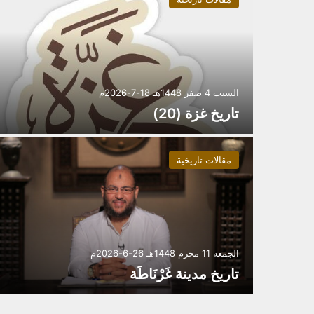
السبت 4 صفر 1448هـ 18-7-2026م
تاريخ غزة (20)
مقالات تاريخية
الجمعة 11 محرم 1448هـ 26-6-2026م
تاريخ مدينة غَرْنَاطَة