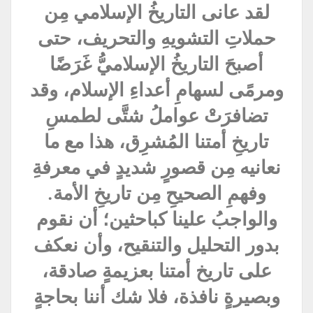
لقد عانى التاريخُ الإسلامي مِن
حملاتِ التشويهِ والتحريف، حتى
أصبحَ التاريخُ الإسلاميُّ غَرَضًا
ومرمًى لسهامِ أعداءِ الإسلام، وقد
تضافرَتْ عواملُ شتَّى لطمسِ
تاريخِ أمتنا المُشرِق، هذا مع ما
نعانيه مِن قصورٍ شديدٍ في معرفةِ
وفهمِ الصحيحِ مِن تاريخِ الأمة.
والواجبُ علينا كباحثين؛ أن نقوم
بدور التحليل والتنقيح، وأن نعكف
على تاريخ أمتنا بعزيمةٍ صادقة،
وبصيرةٍ نافذة، فلا شك أننا بحاجةٍ