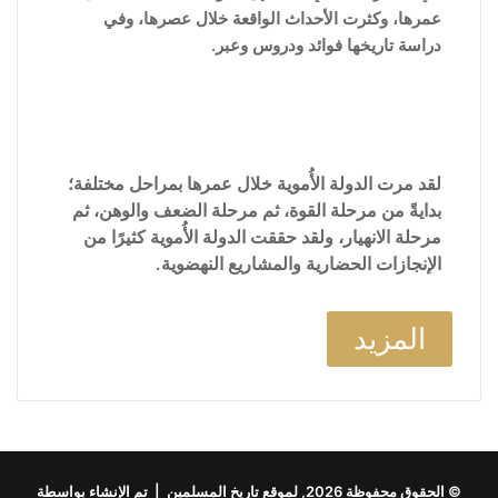
عمرها، وكثرت الأحداث الواقعة خلال عصرها، وفي
دراسة تاريخها فوائد ودروس وعبر.
لقد مرت الدولة الأُموية خلال عمرها بمراحل مختلفة؛
بدايةً من مرحلة القوة، ثم مرحلة الضعف والوهن، ثم
مرحلة الانهيار، ولقد حققت الدولة الأُموية كثيرًا من
الإنجازات الحضارية والمشاريع النهضوية.
المزيد
© الحقوق محفوظة 2026, لموقع تاريخ المسلمين | تم الإنشاء بواسطة