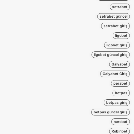
setrabet
setrabet güncel
setrabet giriş
ligobet
ligobet giriş
ligobet güncel giriş
Galyabet
Galyabet Giriş
perabet
betpas
betpas giriş
betpas güncel giriş
nerobet
Robinbet