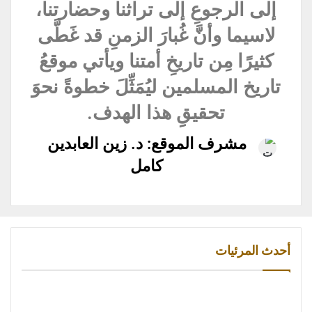
إلى الرجوعِ إلى تراثنا وحضارتنا،
لاسيما وأنَّ غُبارَ الزمنِ قد غَطَّى
كثيرًا مِن تاريخِ أمتنا ويأتي موقعُ
تاريخ المسلمين ليُمَثِّلَ خطوةً نحوَ
تحقيقِِ هذا الهدف.
مشرف الموقع: د. زين العابدين
كامل
أحدث المرئيات