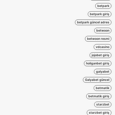
betpark
betpark giriş
betpark güncel adres
betwoon
betwoon resmi
vdcasino
jojobet giriş
holiganbet giriş
galyabet
Galyabet güncel
betmatik
betmatik giriş
starzbet
starzbet giriş