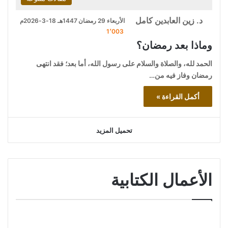
د. زين العابدين كامل
الأربعاء 29 رمضان 1447هـ 18-3-2026م
1٬003
وماذا بعد رمضان؟
الحمد لله، والصلاة والسلام على رسول الله، أما بعد؛ فقد انتهى
رمضان وفاز فيه من…
أكمل القراءة »
تحميل المزيد
الأعمال الكتابية