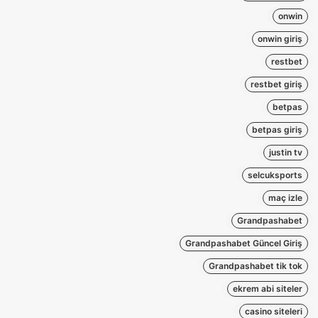
onwin
onwin giriş
restbet
restbet giriş
betpas
betpas giriş
justin tv
selcuksports
maç izle
Grandpashabet
Grandpashabet Güncel Giriş
Grandpashabet tik tok
ekrem abi siteler
casino siteleri