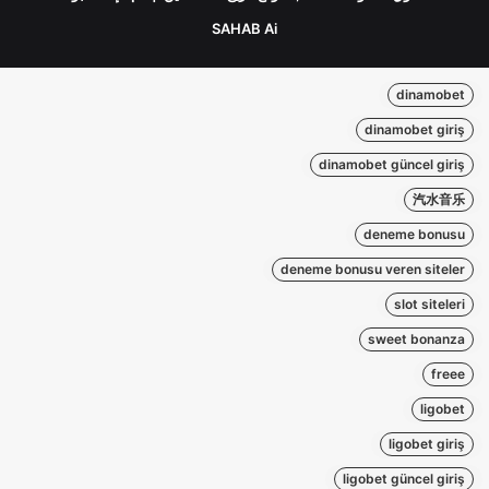
SAHAB Ai
dinamobet
dinamobet giriş
dinamobet güncel giriş
汽水音乐
deneme bonusu
deneme bonusu veren siteler
slot siteleri
sweet bonanza
freee
ligobet
ligobet giriş
ligobet güncel giriş