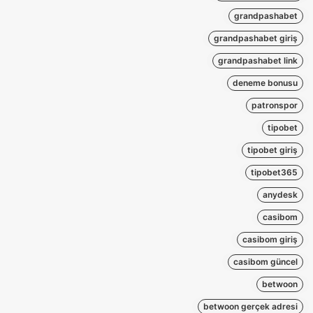
grandpashabet
grandpashabet giriş
grandpashabet link
deneme bonusu
patronspor
tipobet
tipobet giriş
tipobet365
anydesk
casibom
casibom giriş
casibom güncel
betwoon
betwoon gerçek adresi