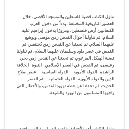
تناول الكتاب قضية فلسطين والمسجد الأقصى، خلال
العصور التاريخية المختلفة، بدءاً من دخول العرب
الكنعانيين أرض فلسطين، ومرورًا بدخول إبراهيم عليه
السلام، ثم تناولنا أحوال القدس زمن موسى ويوشع
عليهما السلام، ثم تحدثنا عن القدس زمن بُختنصر، ثم
القدس في عصر داود وسليمان عليهما السلام، ثم تناولنا
قضية الهيكل المزعوم، تم تحدثنا عن القدس زمن يحي
وعيسى، ثم القدس في العصر الإسلامي- النبوة- الخلافة
الراشدة- الدولة الأموية – الدولة العباسية – عصر صلاح
الدين والدولة الأيوبية- الدولة العثمانية – ثم العصر
الحديث. ثم تحدثنا عن خطة تهويد القدس، والأخطار التي
واجهها المسلمون من اليهود والشيعة.
تناول الكتاب أهم الأحداث والفتن ا
لسياسية التى وقعت