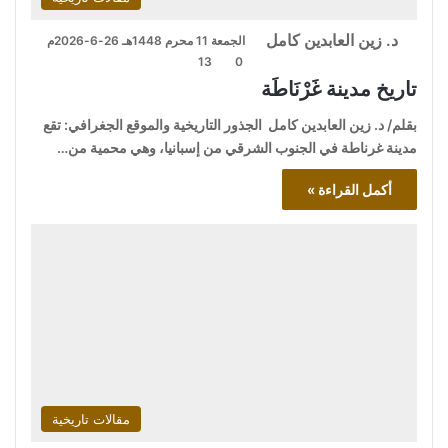
د. زين العابدين كامل
الجمعة 11 محرم 1448هـ 26-6-2026م
13
0
تاريخ مدينة غَرْنَاطَة
بقلم/ د. زين العابدين كامل الجذور التاريخية والموقع الجغرافي: تقع
مدينة غرناطة في الجنوب الشرقي من إسبانيا، وهي محمية من…
أكمل القراءة »
مقالات تاريخية