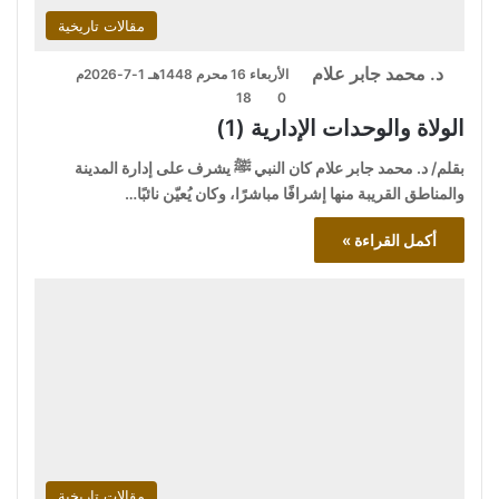
مقالات تاريخية
د. محمد جابر علام
الأربعاء 16 محرم 1448هـ 1-7-2026م
18
0
الولاة والوحدات الإدارية (1)
بقلم/ د. محمد جابر علام كان النبي ﷺ يشرف على إدارة المدينة
والمناطق القريبة منها إشرافًا مباشرًا، وكان يُعيّن نائبًا…
أكمل القراءة »
مقالات تاريخية