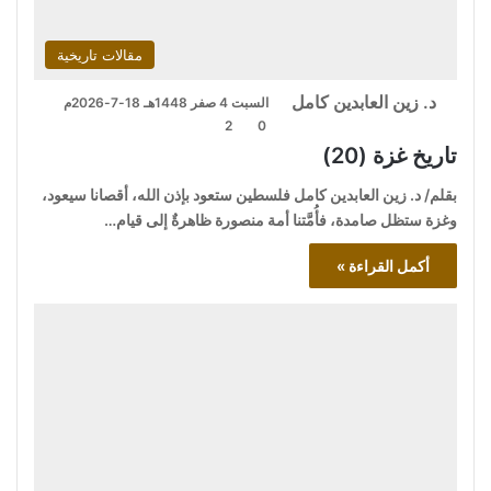
مقالات تاريخية
د. زين العابدين كامل
السبت 4 صفر 1448هـ 18-7-2026م
2
0
تاريخ غزة (20)
بقلم/ د. زين العابدين كامل فلسطين ستعود بإذن الله، أقصانا سيعود،
وغزة ستظل صامدة، فأُمَّتنا أمة منصورة ظاهرةٌ إلى قيام…
أكمل القراءة »