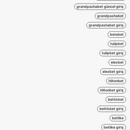
grandpashabet güncel giriş
grandpashabet
grandpashabet giriş
betebet
tulipbet
tulipbet giriş
elexbet
elexbet giriş
hiltonbet
hiltonbet giriş
betticket
betticket giriş
betlike
betlike giriş