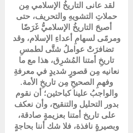
لقد عانى التاريخُ الإسلامي مِن
حملاتِ التشويهِ والتحريف، حتى
أصبحَ التاريخُ الإسلاميُّ غَرَضًا
ومرمًى لسهامِ أعداءِ الإسلام، وقد
تضافرَتْ عواملُ شتَّى لطمسِ
تاريخِ أمتنا المُشرِق، هذا مع ما
نعانيه مِن قصورٍ شديدٍ في معرفةِ
وفهمِ الصحيحِ مِن تاريخِ الأمة.
والواجبُ علينا كباحثين؛ أن نقوم
بدور التحليل والتنقيح، وأن نعكف
على تاريخ أمتنا بعزيمةٍ صادقة،
وبصيرةٍ نافذة، فلا شك أننا بحاجةٍ