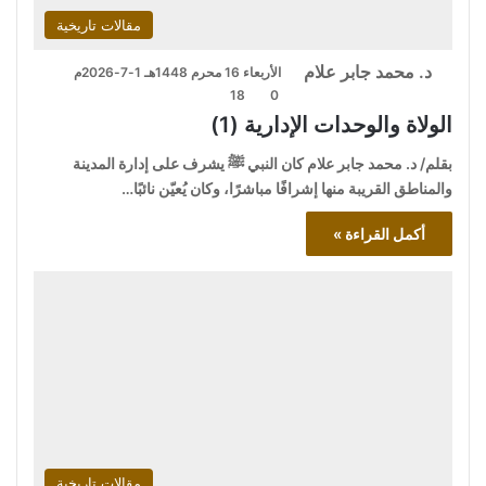
مقالات تاريخية
د. محمد جابر علام
الأربعاء 16 محرم 1448هـ 1-7-2026م
18
0
الولاة والوحدات الإدارية (1)
بقلم/ د. محمد جابر علام كان النبي ﷺ يشرف على إدارة المدينة
والمناطق القريبة منها إشرافًا مباشرًا، وكان يُعيّن نائبًا…
أكمل القراءة »
مقالات تاريخية