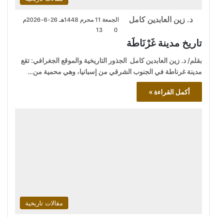
د. زين العابدين كامل
الجمعة 11 محرم 1448هـ 26-6-2026م
13
0
تاريخ مدينة غَرْنَاطَة
بقلم/ د. زين العابدين كامل الجذور التاريخية والموقع الجغرافي: تقع
مدينة غرناطة في الجنوب الشرقي من إسبانيا، وهي محمية من…
أكمل القراءة »
مقالات تاريخية