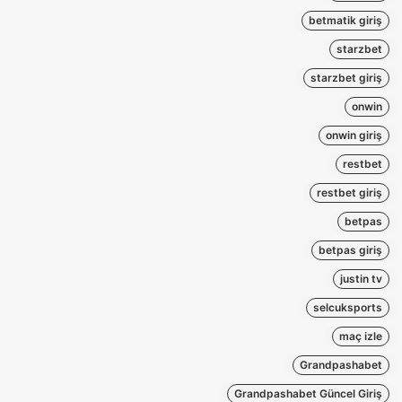
betmatik giriş
starzbet
starzbet giriş
onwin
onwin giriş
restbet
restbet giriş
betpas
betpas giriş
justin tv
selcuksports
maç izle
Grandpashabet
Grandpashabet Güncel Giriş