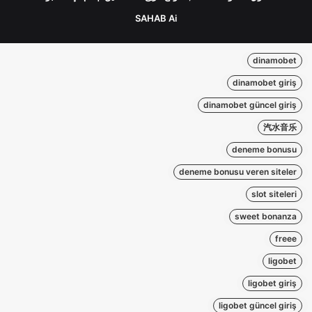
SAHAB Ai
dinamobet
dinamobet giriş
dinamobet güncel giriş
汽水音乐
deneme bonusu
deneme bonusu veren siteler
slot siteleri
sweet bonanza
freee
ligobet
ligobet giriş
ligobet güncel giriş