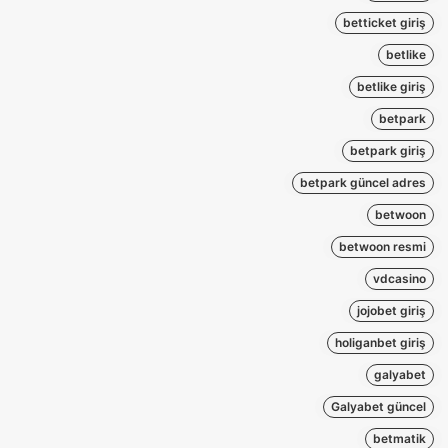
betticket giriş
betlike
betlike giriş
betpark
betpark giriş
betpark güncel adres
betwoon
betwoon resmi
vdcasino
jojobet giriş
holiganbet giriş
galyabet
Galyabet güncel
betmatik