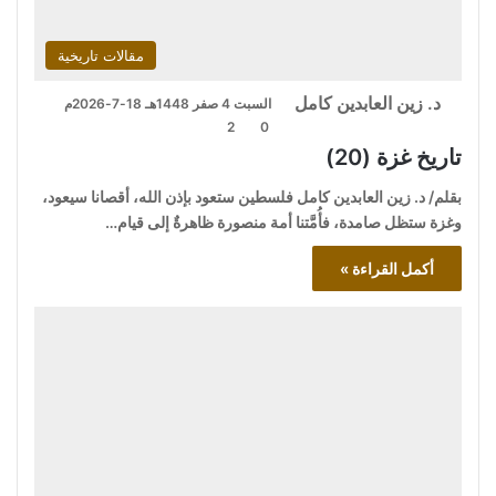
مقالات تاريخية
د. زين العابدين كامل
السبت 4 صفر 1448هـ 18-7-2026م
2
0
تاريخ غزة (20)
بقلم/ د. زين العابدين كامل فلسطين ستعود بإذن الله، أقصانا سيعود،
وغزة ستظل صامدة، فأُمَّتنا أمة منصورة ظاهرةٌ إلى قيام…
أكمل القراءة »