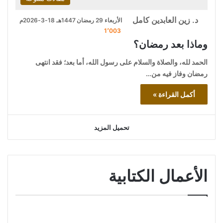
د. زين العابدين كامل
الأربعاء 29 رمضان 1447هـ 18-3-2026م
1٬003
وماذا بعد رمضان؟
الحمد لله، والصلاة والسلام على رسول الله، أما بعد؛ فقد انتهى
رمضان وفاز فيه من…
أكمل القراءة »
تحميل المزيد
الأعمال الكتابية