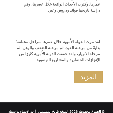
عمرها، وكثرت الأحداث الواقعة خلال عصرها، وفي
دراسة تاريخها فوائد ودروس وعبر.
لقد مرت الدولة الأُموية خلال عمرها بمراحل مختلفة؛
بدايةً من مرحلة القوة، ثم مرحلة الضعف والوهن، ثم
مرحلة الانهيار، ولقد حققت الدولة الأُموية كثيرًا من
الإنجازات الحضارية والمشاريع النهضوية.
المزيد
© الحقوق محفوظة 2026, لموقع تاريخ المسلمين | تم الإنشاء بواسطة