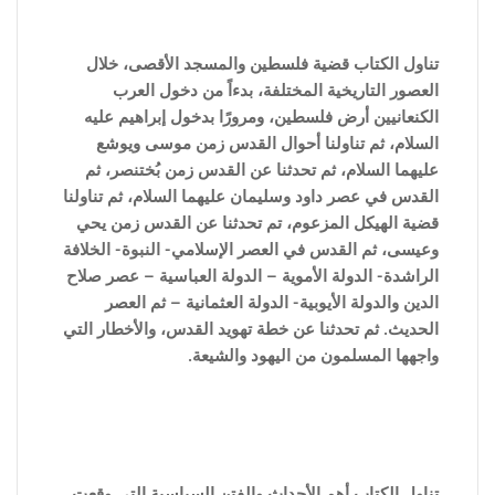
تناول الكتاب قضية فلسطين والمسجد الأقصى، خلال
العصور التاريخية المختلفة، بدءاً من دخول العرب
الكنعانيين أرض فلسطين، ومرورًا بدخول إبراهيم عليه
السلام، ثم تناولنا أحوال القدس زمن موسى ويوشع
عليهما السلام، ثم تحدثنا عن القدس زمن بُختنصر، ثم
القدس في عصر داود وسليمان عليهما السلام، ثم تناولنا
قضية الهيكل المزعوم، تم تحدثنا عن القدس زمن يحي
وعيسى، ثم القدس في العصر الإسلامي- النبوة- الخلافة
الراشدة- الدولة الأموية – الدولة العباسية – عصر صلاح
الدين والدولة الأيوبية- الدولة العثمانية – ثم العصر
الحديث. ثم تحدثنا عن خطة تهويد القدس، والأخطار التي
واجهها المسلمون من اليهود والشيعة.
تناول الكتاب أهم الأحداث والفتن ا
لسياسية التى وقعت