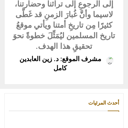
إلى الرجوعِ إلى تراثنا وحضارتنا،
لاسيما وأنَّ غُبارَ الزمنِ قد غَطَّى
كثيرًا مِن تاريخِ أمتنا ويأتي موقعُ
تاريخ المسلمين ليُمَثِّلَ خطوةً نحوَ
تحقيقِِ هذا الهدف.
مشرف الموقع: د. زين العابدين
كامل
أحدث المرئيات