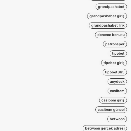
grandpashabet
grandpashabet giriş
grandpashabet link
deneme bonusu
patronspor
tipobet
tipobet giriş
tipobet365
anydesk
casibom
casibom giriş
casibom güncel
betwoon
betwoon gerçek adresi