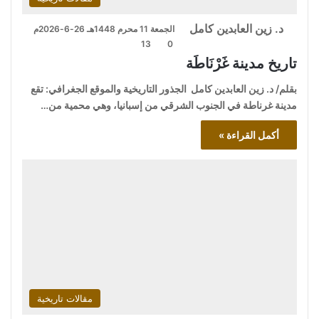
د. زين العابدين كامل
الجمعة 11 محرم 1448هـ 26-6-2026م
13
0
تاريخ مدينة غَرْنَاطَة
بقلم/ د. زين العابدين كامل الجذور التاريخية والموقع الجغرافي: تقع
مدينة غرناطة في الجنوب الشرقي من إسبانيا، وهي محمية من…
أكمل القراءة »
مقالات تاريخية