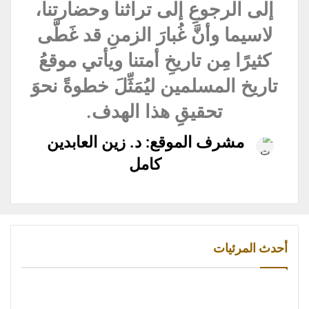
إلى الرجوعِ إلى تراثنا وحضارتنا،
لاسيما وأنَّ غُبارَ الزمنِ قد غَطَّى
كثيرًا مِن تاريخِ أمتنا ويأتي موقعُ
تاريخ المسلمين ليُمَثِّلَ خطوةً نحوَ
تحقيقِِ هذا الهدف.
مشرف الموقع: د. زين العابدين
كامل
أحدث المرئيات