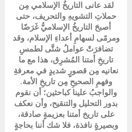
لقد عانى التاريخُ الإسلامي مِن
حملاتِ التشويهِ والتحريف، حتى
أصبحَ التاريخُ الإسلاميُّ غَرَضًا
ومرمًى لسهامِ أعداءِ الإسلام، وقد
تضافرَتْ عواملُ شتَّى لطمسِ
تاريخِ أمتنا المُشرِق، هذا مع ما
نعانيه مِن قصورٍ شديدٍ في معرفةِ
وفهمِ الصحيحِ مِن تاريخِ الأمة.
والواجبُ علينا كباحثين؛ أن نقوم
بدور التحليل والتنقيح، وأن نعكف
على تاريخ أمتنا بعزيمةٍ صادقة،
وبصيرةٍ نافذة، فلا شك أننا بحاجةٍ