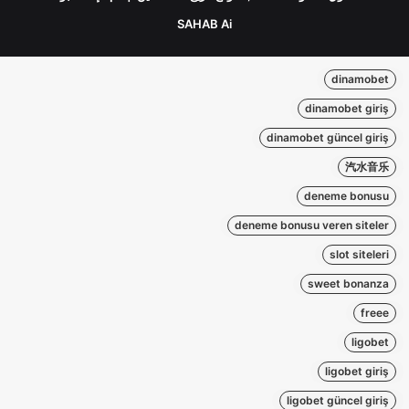
SAHAB Ai
dinamobet
dinamobet giriş
dinamobet güncel giriş
汽水音乐
deneme bonusu
deneme bonusu veren siteler
slot siteleri
sweet bonanza
freee
ligobet
ligobet giriş
ligobet güncel giriş