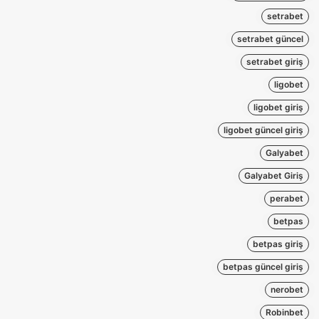
setrabet
setrabet güncel
setrabet giriş
ligobet
ligobet giriş
ligobet güncel giriş
Galyabet
Galyabet Giriş
perabet
betpas
betpas giriş
betpas güncel giriş
nerobet
Robinbet