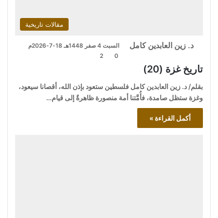
مقالات تاريخية
د. زين العابدين كامل
السبت 4 صفر 1448هـ 18-7-2026م
2
0
تاريخ غزة (20)
بقلم/ د. زين العابدين كامل فلسطين ستعود بإذن الله، أقصانا سيعود،
وغزة ستظل صامدة، فأُمَّتنا أمة منصورة ظاهرةٌ إلى قيام…
أكمل القراءة »