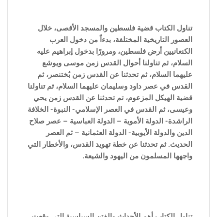
تناول الكتاب قضية فلسطين والمسجد الأقصى، خلال
العصور التاريخية المختلفة، بدءاً من دخول العرب
الكنعانيين أرض فلسطين، ومرورًا بدخول إبراهيم عليه
السلام، ثم تناولنا أحوال القدس زمن موسى ويوشع
عليهما السلام، ثم تحدثنا عن القدس زمن بُختنصر، ثم
القدس في عصر داود وسليمان عليهما السلام، ثم تناولنا
قضية الهيكل المزعوم، تم تحدثنا عن القدس زمن يحي
وعيسى، ثم القدس في العصر الإسلامي- النبوة- الخلافة
الراشدة- الدولة الأموية – الدولة العباسية – عصر صلاح
الدين والدولة الأيوبية- الدولة العثمانية – ثم العصر
الحديث. ثم تحدثنا عن خطة تهويد القدس، والأخطار التي
واجهها المسلمون من اليهود والشيعة.
تناول الكتاب أهم الأحداث والفتن ا
لسياسية التى وقعت