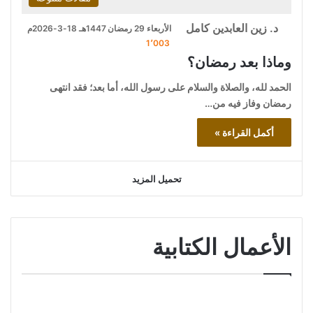
د. زين العابدين كامل
الأربعاء 29 رمضان 1447هـ 18-3-2026م
1٬003
وماذا بعد رمضان؟
الحمد لله، والصلاة والسلام على رسول الله، أما بعد؛ فقد انتهى
رمضان وفاز فيه من…
أكمل القراءة »
تحميل المزيد
الأعمال الكتابية