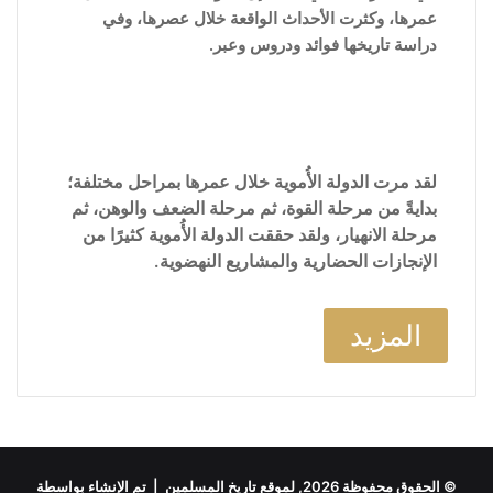
عمرها، وكثرت الأحداث الواقعة خلال عصرها، وفي
دراسة تاريخها فوائد ودروس وعبر.
لقد مرت الدولة الأُموية خلال عمرها بمراحل مختلفة؛
بدايةً من مرحلة القوة، ثم مرحلة الضعف والوهن، ثم
مرحلة الانهيار، ولقد حققت الدولة الأُموية كثيرًا من
الإنجازات الحضارية والمشاريع النهضوية.
المزيد
© الحقوق محفوظة 2026, لموقع تاريخ المسلمين | تم الإنشاء بواسطة