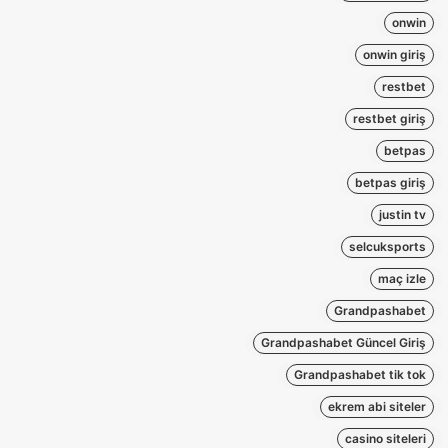
onwin
onwin giriş
restbet
restbet giriş
betpas
betpas giriş
justin tv
selcuksports
maç izle
Grandpashabet
Grandpashabet Güncel Giriş
Grandpashabet tik tok
ekrem abi siteler
casino siteleri