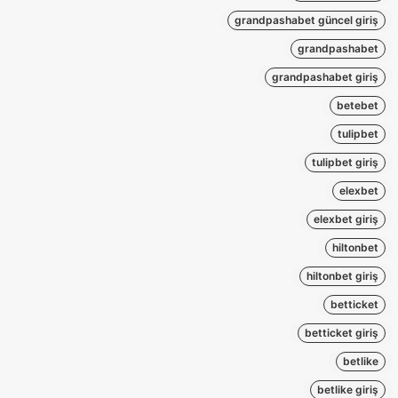
grandpashabet güncel giriş
grandpashabet
grandpashabet giriş
betebet
tulipbet
tulipbet giriş
elexbet
elexbet giriş
hiltonbet
hiltonbet giriş
betticket
betticket giriş
betlike
betlike giriş