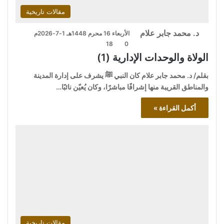
مقالات تاريخية
د. محمد جابر علام
الأربعاء 16 محرم 1448هـ 1-7-2026م
18
0
الولاة والوحدات الإدارية (1)
بقلم/ د. محمد جابر علام كان النبي ﷺ يشرف على إدارة المدينة
والمناطق القريبة منها إشرافًا مباشرًا، وكان يُعيّن نائبًا…
أكمل القراءة »
مقالات تاريخية