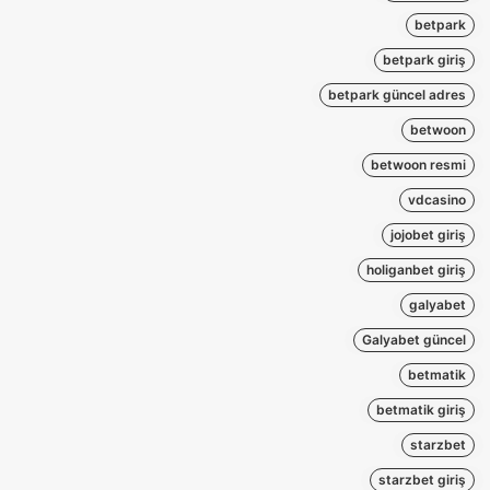
betpark
betpark giriş
betpark güncel adres
betwoon
betwoon resmi
vdcasino
jojobet giriş
holiganbet giriş
galyabet
Galyabet güncel
betmatik
betmatik giriş
starzbet
starzbet giriş