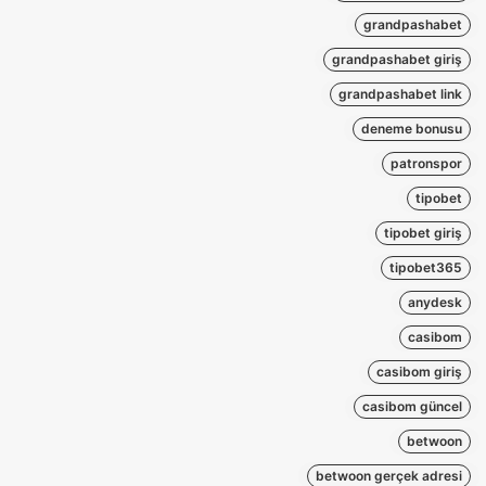
grandpashabet
grandpashabet giriş
grandpashabet link
deneme bonusu
patronspor
tipobet
tipobet giriş
tipobet365
anydesk
casibom
casibom giriş
casibom güncel
betwoon
betwoon gerçek adresi