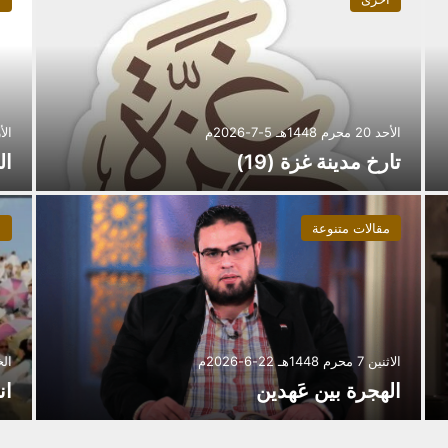
الأحد 20 محرم 1448هـ 5-7-2026م
الأربعاء 16
تارخ مدينة غزة (19)
ال
مقالات متنوعة
م
الاثنين 7 محرم 1448هـ 22-6-2026م
الخميس 4 
الهجرة بين عَهدين
ان