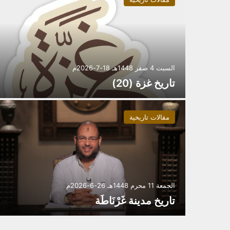
السبت 4 صفر 1448هـ 18-7-2026م
تاريخ غزة (20)
مقالات تاريخية
الجمعة 11 محرم 1448هـ 26-6-2026م
تاريخ مدينة غَرْنَاطَة