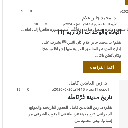
2
0
د. محمد جابر علام
الأربعاء 16 محرم 1448هـ 1-7-2026م
0
18
ا سيعود، وغزة ستظل صامدة، فأُمَّتنا أمة منصورة ظاهرةٌ إلى قيام…
الولاة والوحدات الإدارية (1)
بقلم/ د. محمد جابر علام كان النبي ﷺ يشرف على
إدارة المدينة والمناطق القريبة منها إشرافًا مباشرًا،
وكان يُعيّن نائبًا…
أكمل القراءة »
د. زين العابدين كامل
الجمعة 11 محرم 1448هـ 26-6-2026م
0
13
تاريخ مدينة غَرْنَاطَة
بقلم/ د. زين العابدين كامل الجذور التاريخية والموقع
الجغرافي: تقع مدينة غرناطة في الجنوب الشرقي من
إسبانيا، وهي محمية من…