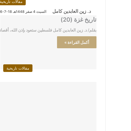
مقالات تاريخية
د. زين العابدين كامل
السبت 4 صفر 1448هـ 18-7-2026م
تاريخ غزة (20)
بقلم/ د. زين العابدين كامل فلسطين ستعود بإذن الله، أقصان
أكمل القراءة »
مقالات تاريخية