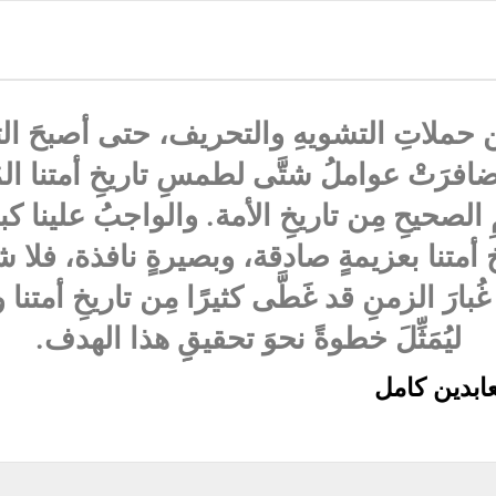
 حملاتِ التشويهِ والتحريف، حتى أصبحَ التار
ضافرَتْ عواملُ شتَّى لطمسِ تاريخِ أمتنا الم
لصحيحِ مِن تاريخِ الأمة. والواجبُ علينا ك
متنا بعزيمةٍ صادقة، وبصيرةٍ نافذة، فلا ش
غُبارَ الزمنِ قد غَطَّى كثيرًا مِن تاريخِ أمت
ليُمَثِّلَ خطوةً نحوَ تحقيقِِ هذا الهدف.
ابدين كامل