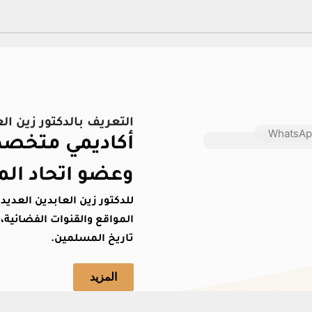
التعريف بالدكتور زين ال
أكاديمي متخصص 
وعضو اتحاد الم
للدكتور زين العابدين العدي
المواقع والقنوات الفضائية، 
تاريخ المسلمين.
المزيد