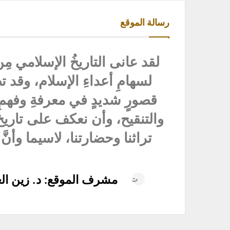
رسالة الموقع
لقد عانى التاريخُ الإسلامي مِن
لسهامِ أعداءِ الإسلام، وقد ت
قصورٍ شديدٍ في معرفةِ وفهمِ ا
والتنقيح، وأن نعكف على تاريخ أ
تراثنا وحضارتنا، لاسيما وأنَّ 
مشرف الموقع: د. زين الع