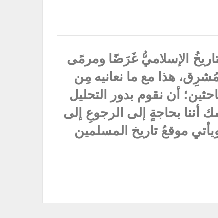
يخُ الإسلاميُّ غَرَضًا ومرمًى
ُشرِق، هذا مع ما نعانيه مِن
باحثين؛ أن نقوم بدور التحليل
ك أننا بحاجةٍ إلى الرجوعِ إلى
نا ويأتي موقعُ تاريخ المسلمين