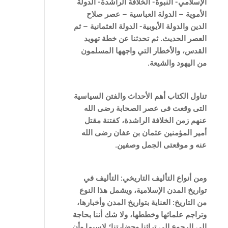
الإسلامي- النبوة- الخلافة الراشدة- الدولة
الأموية – الدولة العباسية – عصر صلاح
الدين والدولة الأيوبية- الدولة العثمانية – ثم
العصر الحديث. ثم تحدثنا عن خطة تهويد
القدس، والأخطار التي واجهها المسلمون
من اليهود والشيعة.
تناول الكتاب أهم الأحداث والفتن ا
لسياسية
التى وقعت فى عصر الصحابة رضى الله
عنهم زمن الخلافة الراشدة، كفتنة مقتل
أمير المؤمنين عثمان بن عفان رضى الله
عنه و موقعتى الجمل وصفين.
ومن أنواع التأليف التاريخي: التأليف في
تواريخ المدن الإسلامية، ويشمل هذا النوع
من التاريخ: العناية بتواريخ المدن وأخبارها،
وتراجم علمائها وخططها، ولا شك أننا بحاجة
إلى الرجوع إلى تراثنا وحضارتنا؛ لاسيما وأن