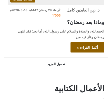
د. زين العابدين كامل
الأربعاء 29 رمضان 1447هـ 18-3-2026م
1٬003
وماذا بعد رمضان؟
الحمد لله، والصلاة والسلام على رسول الله، أما بعد؛ فقد انتهى
رمضان وفاز فيه من…
أكمل القراءة »
تحميل المزيد
الأعمال الكتابية