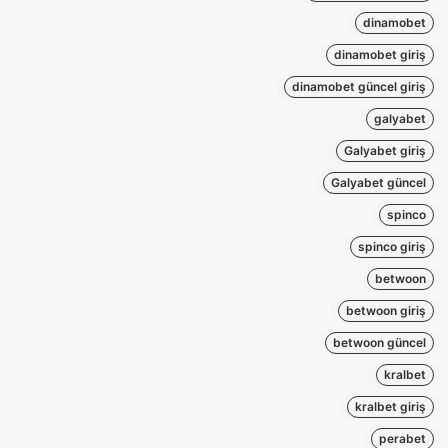
dinamobet
dinamobet giriş
dinamobet güncel giriş
galyabet
Galyabet giriş
Galyabet güncel
spinco
spinco giriş
betwoon
betwoon giriş
betwoon güncel
kralbet
kralbet giriş
perabet