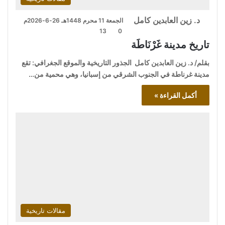
د. زين العابدين كامل
الجمعة 11 محرم 1448هـ 26-6-2026م
13
0
تاريخ مدينة غَرْنَاطَة
بقلم/ د. زين العابدين كامل الجذور التاريخية والموقع الجغرافي: تقع
مدينة غرناطة في الجنوب الشرقي من إسبانيا، وهي محمية من…
أكمل القراءة »
مقالات تاريخية