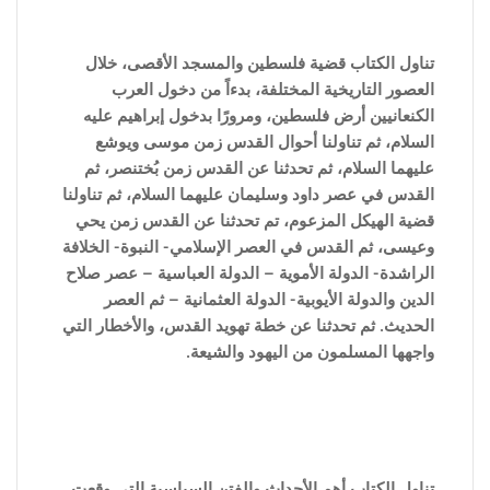
تناول الكتاب قضية فلسطين والمسجد الأقصى، خلال
العصور التاريخية المختلفة، بدءاً من دخول العرب
الكنعانيين أرض فلسطين، ومرورًا بدخول إبراهيم عليه
السلام، ثم تناولنا أحوال القدس زمن موسى ويوشع
عليهما السلام، ثم تحدثنا عن القدس زمن بُختنصر، ثم
القدس في عصر داود وسليمان عليهما السلام، ثم تناولنا
قضية الهيكل المزعوم، تم تحدثنا عن القدس زمن يحي
وعيسى، ثم القدس في العصر الإسلامي- النبوة- الخلافة
الراشدة- الدولة الأموية – الدولة العباسية – عصر صلاح
الدين والدولة الأيوبية- الدولة العثمانية – ثم العصر
الحديث. ثم تحدثنا عن خطة تهويد القدس، والأخطار التي
واجهها المسلمون من اليهود والشيعة.
تناول الكتاب أهم الأحداث والفتن ا
لسياسية التى وقعت