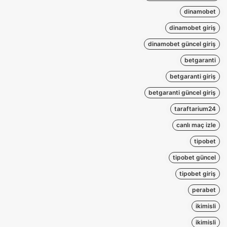
dinamobet
dinamobet giriş
dinamobet güncel giriş
betgaranti
betgaranti giriş
betgaranti güncel giriş
taraftarium24
canlı maç izle
tipobet
tipobet güncel
tipobet giriş
perabet
ikimisli
ikimisli