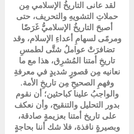
لقد عانى التاريخُ الإسلامي مِن
حملاتِ التشويهِ والتحريف، حتى
أصبحَ التاريخُ الإسلاميُّ غَرَضًا
ومرمًى لسهامِ أعداءِ الإسلام، وقد
تضافرَتْ عواملُ شتَّى لطمسِ
تاريخِ أمتنا المُشرِق، هذا مع ما
نعانيه مِن قصورٍ شديدٍ في معرفةِ
وفهمِ الصحيحِ مِن تاريخِ الأمة.
والواجبُ علينا كباحثين؛ أن نقوم
بدور التحليل والتنقيح، وأن نعكف
على تاريخ أمتنا بعزيمةٍ صادقة،
وبصيرةٍ نافذة، فلا شك أننا بحاجةٍ