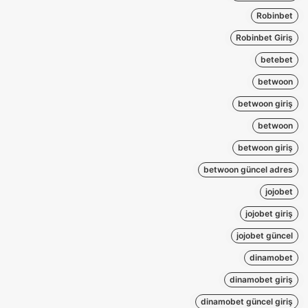
Robinbet
Robinbet Giriş
betebet
betwoon
betwoon giriş
betwoon
betwoon giriş
betwoon güncel adres
jojobet
jojobet giriş
jojobet güncel
dinamobet
dinamobet giriş
dinamobet güncel giriş