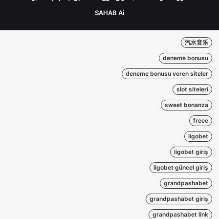
SAHAB Ai
汽水音乐
deneme bonusu
deneme bonusu veren siteler
slot siteleri
sweet bonanza
freee
ligobet
ligobet giriş
ligobet güncel giriş
grandpashabet
grandpashabet giriş
grandpashabet link