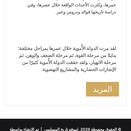
عمرها، وكثرت الأحداث الواقعة خلال عصرها، وفي
دراسة تاريخها فوائد ودروس وعبر.
لقد مرت الدولة الأُموية خلال عمرها بمراحل مختلفة؛
بدايةً من مرحلة القوة، ثم مرحلة الضعف والوهن، ثم
مرحلة الانهيار، ولقد حققت الدولة الأُموية كثيرًا من
الإنجازات الحضارية والمشاريع النهضوية.
المزيد
© الحقوق محفوظة 2026, لموقع تاريخ المسلمين | تم الإنشاء بواسطة