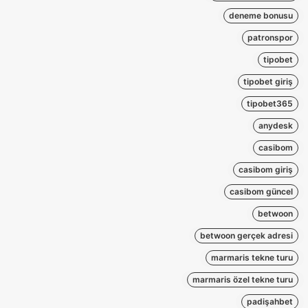
deneme bonusu
patronspor
tipobet
tipobet giriş
tipobet365
anydesk
casibom
casibom giriş
casibom güncel
betwoon
betwoon gerçek adresi
marmaris tekne turu
marmaris özel tekne turu
padişahbet