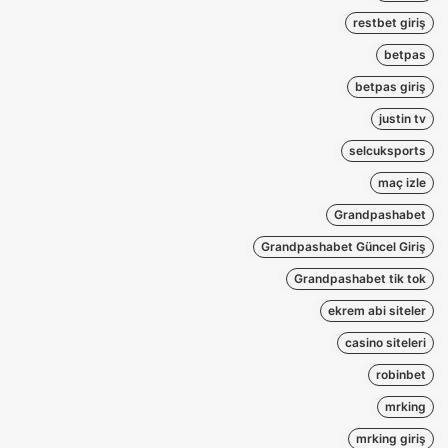
restbet giriş
betpas
betpas giriş
justin tv
selcuksports
maç izle
Grandpashabet
Grandpashabet Güncel Giriş
Grandpashabet tik tok
ekrem abi siteler
casino siteleri
robinbet
mrking
mrking giriş