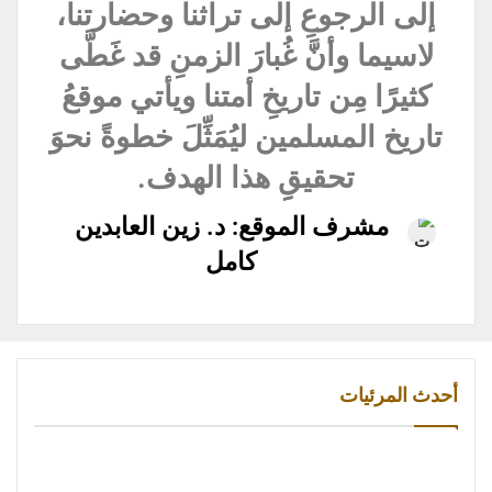
إلى الرجوعِ إلى تراثنا وحضارتنا،
لاسيما وأنَّ غُبارَ الزمنِ قد غَطَّى
كثيرًا مِن تاريخِ أمتنا ويأتي موقعُ
تاريخ المسلمين ليُمَثِّلَ خطوةً نحوَ
تحقيقِِ هذا الهدف.
مشرف الموقع: د. زين العابدين
كامل
أحدث المرئيات