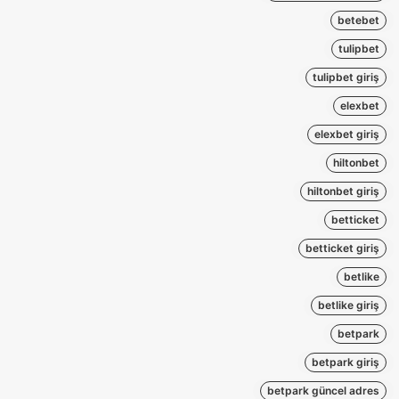
betebet
tulipbet
tulipbet giriş
elexbet
elexbet giriş
hiltonbet
hiltonbet giriş
betticket
betticket giriş
betlike
betlike giriş
betpark
betpark giriş
betpark güncel adres