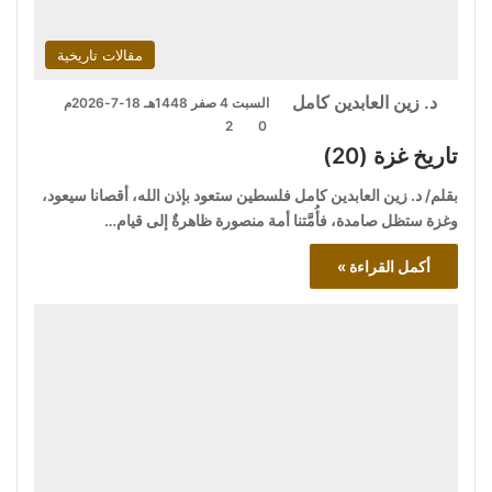
مقالات تاريخية
د. زين العابدين كامل
السبت 4 صفر 1448هـ 18-7-2026م
2
0
تاريخ غزة (20)
بقلم/ د. زين العابدين كامل فلسطين ستعود بإذن الله، أقصانا سيعود،
وغزة ستظل صامدة، فأُمَّتنا أمة منصورة ظاهرةٌ إلى قيام…
أكمل القراءة »