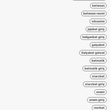
betwoon
betwoon resmi
vdcasino
jojobet giriş
holiganbet giriş
galyabet
Galyabet güncel
betmatik
betmatik giriş
starzbet
starzbet giriş
onwin
onwin giriş
restbet