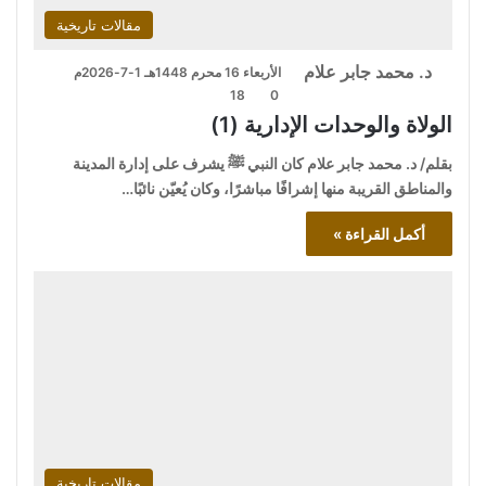
مقالات تاريخية
د. محمد جابر علام
الأربعاء 16 محرم 1448هـ 1-7-2026م
18
0
الولاة والوحدات الإدارية (1)
بقلم/ د. محمد جابر علام كان النبي ﷺ يشرف على إدارة المدينة
والمناطق القريبة منها إشرافًا مباشرًا، وكان يُعيّن نائبًا…
أكمل القراءة »
مقالات تاريخية