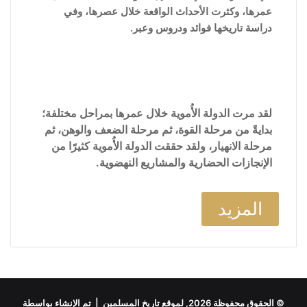
عمرها، وكثرت الأحداث الواقعة خلال عصرها، وفي
دراسة تاريخها فوائد ودروس وعبر.
لقد مرت الدولة الأُموية خلال عمرها بمراحل مختلفة؛
بدايةً من مرحلة القوة، ثم مرحلة الضعف والوهن، ثم
مرحلة الانهيار، ولقد حققت الدولة الأُموية كثيرًا من
الإنجازات الحضارية والمشاريع النهضوية.
المزيد
© الحقوق محفوظة 2026, لموقع تاريخ المسلمين | تم الإنشاء بواسطة