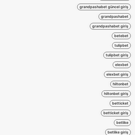
grandpashabet güncel giriş
grandpashabet
grandpashabet giriş
betebet
tulipbet
tulipbet giriş
elexbet
elexbet giriş
hiltonbet
hiltonbet giriş
betticket
betticket giriş
betlike
betlike giriş