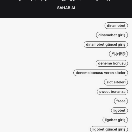
SAHAB Ai
dinamobet
dinamobet giriş
dinamobet güncel giriş
汽水音乐
deneme bonusu
deneme bonusu veren siteler
slot siteleri
sweet bonanza
freee
ligobet
ligobet giriş
ligobet güncel giriş