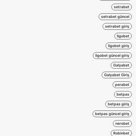
setrabet
setrabet güncel
setrabet giriş
ligobet
ligobet giriş
ligobet güncel giriş
Galyabet
Galyabet Giriş
perabet
betpas
betpas giriş
betpas güncel giriş
nerobet
Robinbet