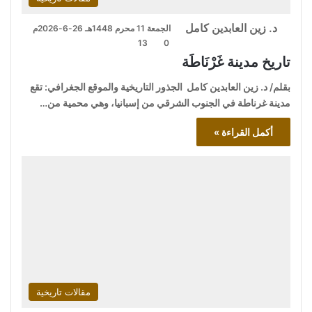
د. زين العابدين كامل
الجمعة 11 محرم 1448هـ 26-6-2026م
13
0
تاريخ مدينة غَرْنَاطَة
بقلم/ د. زين العابدين كامل الجذور التاريخية والموقع الجغرافي: تقع
مدينة غرناطة في الجنوب الشرقي من إسبانيا، وهي محمية من…
أكمل القراءة »
مقالات تاريخية