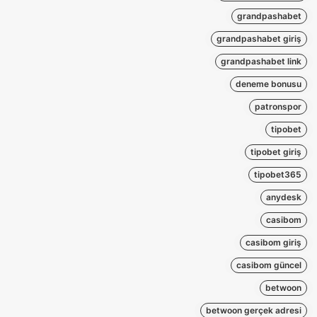
grandpashabet
grandpashabet giriş
grandpashabet link
deneme bonusu
patronspor
tipobet
tipobet giriş
tipobet365
anydesk
casibom
casibom giriş
casibom güncel
betwoon
betwoon gerçek adresi