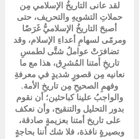
لقد عانى التاريخُ الإسلامي مِن
حملاتِ التشويهِ والتحريف، حتى
أصبحَ التاريخُ الإسلاميُّ غَرَضًا
ومرمًى لسهامِ أعداءِ الإسلام، وقد
تضافرَتْ عواملُ شتَّى لطمسِ
تاريخِ أمتنا المُشرِق، هذا مع ما
نعانيه مِن قصورٍ شديدٍ في معرفةِ
وفهمِ الصحيحِ مِن تاريخِ الأمة.
والواجبُ علينا كباحثين؛ أن نقوم
بدور التحليل والتنقيح، وأن نعكف
على تاريخ أمتنا بعزيمةٍ صادقة،
وبصيرةٍ نافذة، فلا شك أننا بحاجةٍ