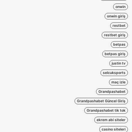
onwin
onwin giriş
restbet
restbet giriş
betpas
betpas giriş
justin tv
selcuksports
maç izle
Grandpashabet
Grandpashabet Güncel Giriş
Grandpashabet tik tok
ekrem abi siteler
casino siteleri