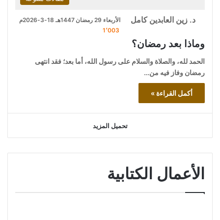
د. زين العابدين كامل
الأربعاء 29 رمضان 1447هـ 18-3-2026م
1٬003
وماذا بعد رمضان؟
الحمد لله، والصلاة والسلام على رسول الله، أما بعد؛ فقد انتهى
رمضان وفاز فيه من…
أكمل القراءة »
تحميل المزيد
الأعمال الكتابية