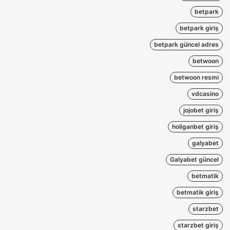
betpark
betpark giriş
betpark güncel adres
betwoon
betwoon resmi
vdcasino
jojobet giriş
holiganbet giriş
galyabet
Galyabet güncel
betmatik
betmatik giriş
starzbet
starzbet giriş