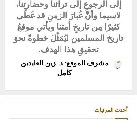
إلى الرجوعِ إلى تراثنا وحضارتنا،
لاسيما وأنَّ غُبارَ الزمنِ قد غَطَّى
كثيرًا مِن تاريخِ أمتنا ويأتي موقعُ
تاريخ المسلمين ليُمَثِّلَ خطوةً نحوَ
تحقيقِِ هذا الهدف.
مشرف الموقع: د. زين العابدين
كامل
أحدث المرئيات