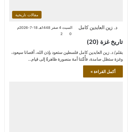
مقالات تاريخية
د. زين العابدين كامل
السبت 4 صفر 1448هـ 18-7-2026م
2
0
تاريخ غزة (20)
بقلم/ د. زين العابدين كامل فلسطين ستعود بإذن الله، أقصانا سيعود،
وغزة ستظل صامدة، فأُمَّتنا أمة منصورة ظاهرةٌ إلى قيام…
أكمل القراءة »