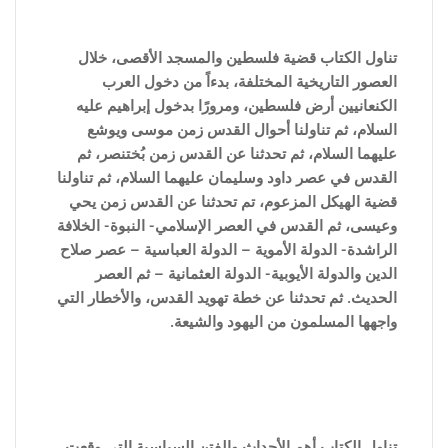
تناول الكتاب قضية فلسطين والمسجد الأقصى، خلال
العصور التاريخية المختلفة، بدءاً من دخول العرب
الكنعانيين أرض فلسطين، ومرورًا بدخول إبراهيم عليه
السلام، ثم تناولنا أحوال القدس زمن موسى ويوشع
عليهما السلام، ثم تحدثنا عن القدس زمن بُختنصر، ثم
القدس في عصر داود وسليمان عليهما السلام، ثم تناولنا
قضية الهيكل المزعوم، تم تحدثنا عن القدس زمن يحي
وعيسى، ثم القدس في العصر الإسلامي- النبوة- الخلافة
الراشدة- الدولة الأموية – الدولة العباسية – عصر صلاح
الدين والدولة الأيوبية- الدولة العثمانية – ثم العصر
الحديث. ثم تحدثنا عن خطة تهويد القدس، والأخطار التي
واجهها المسلمون من اليهود والشيعة.
تناول الكتاب أهم الأحداث والفتن ا
لسياسية التى وقعت