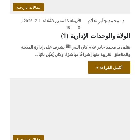
مقالات تاريخية
د. محمد جابر علام
الأربعاء 16 محرم 1448هـ 1-7-2026م
18
0
الولاة والوحدات الإدارية (1)
بقلم/ د. محمد جابر علام كان النبي ﷺ يشرف على إدارة المدينة
والمناطق القريبة منها إشرافًا مباشرًا، وكان يُعيّن نائبًا…
أكمل القراءة »
مقالات تاريخية