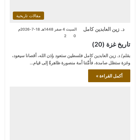
مقالات تاريخية
د. زين العابدين كامل
السبت 4 صفر 1448هـ 18-7-2026م
2
0
تاريخ غزة (20)
بقلم/ د. زين العابدين كامل فلسطين ستعود بإذن الله، أقصانا سيعود،
وغزة ستظل صامدة، فأُمَّتنا أمة منصورة ظاهرةٌ إلى قيام…
أكمل القراءة »