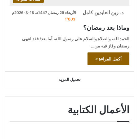
د. زين العابدين كامل
الأربعاء 29 رمضان 1447هـ 18-3-2026م
1٬003
وماذا بعد رمضان؟
الحمد لله، والصلاة والسلام على رسول الله، أما بعد؛ فقد انتهى
رمضان وفاز فيه من…
أكمل القراءة »
تحميل المزيد
الأعمال الكتابية