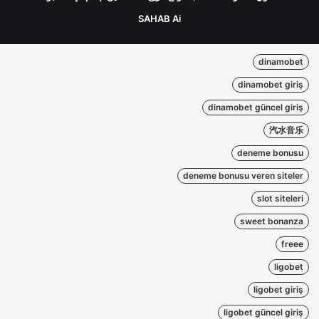
SAHAB Ai
dinamobet
dinamobet giriş
dinamobet güncel giriş
汽水音乐
deneme bonusu
deneme bonusu veren siteler
slot siteleri
sweet bonanza
freee
ligobet
ligobet giriş
ligobet güncel giriş