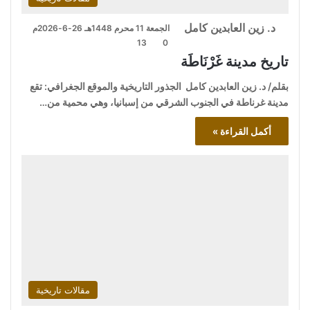
د. زين العابدين كامل
الجمعة 11 محرم 1448هـ 26-6-2026م
13
0
تاريخ مدينة غَرْنَاطَة
بقلم/ د. زين العابدين كامل الجذور التاريخية والموقع الجغرافي: تقع
مدينة غرناطة في الجنوب الشرقي من إسبانيا، وهي محمية من…
أكمل القراءة »
مقالات تاريخية