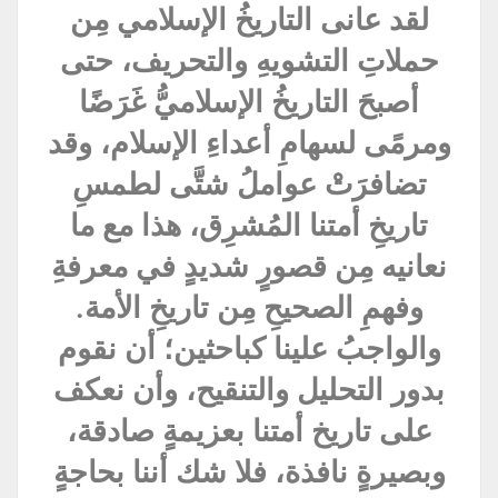
لقد عانى التاريخُ الإسلامي مِن
حملاتِ التشويهِ والتحريف، حتى
أصبحَ التاريخُ الإسلاميُّ غَرَضًا
ومرمًى لسهامِ أعداءِ الإسلام، وقد
تضافرَتْ عواملُ شتَّى لطمسِ
تاريخِ أمتنا المُشرِق، هذا مع ما
نعانيه مِن قصورٍ شديدٍ في معرفةِ
وفهمِ الصحيحِ مِن تاريخِ الأمة.
والواجبُ علينا كباحثين؛ أن نقوم
بدور التحليل والتنقيح، وأن نعكف
على تاريخ أمتنا بعزيمةٍ صادقة،
وبصيرةٍ نافذة، فلا شك أننا بحاجةٍ