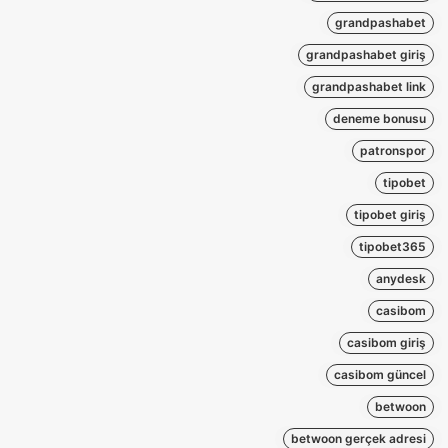
grandpashabet
grandpashabet giriş
grandpashabet link
deneme bonusu
patronspor
tipobet
tipobet giriş
tipobet365
anydesk
casibom
casibom giriş
casibom güncel
betwoon
betwoon gerçek adresi