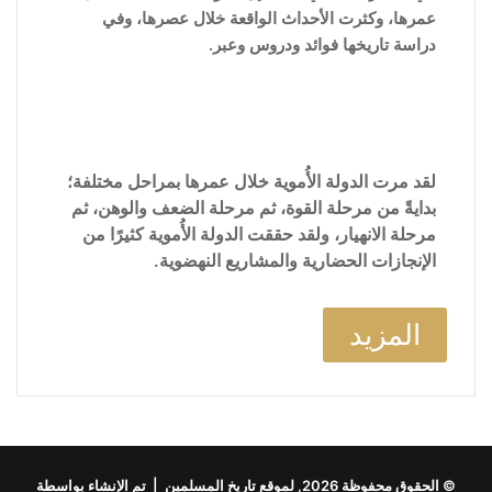
عمرها، وكثرت الأحداث الواقعة خلال عصرها، وفي
دراسة تاريخها فوائد ودروس وعبر.
لقد مرت الدولة الأُموية خلال عمرها بمراحل مختلفة؛
بدايةً من مرحلة القوة، ثم مرحلة الضعف والوهن، ثم
مرحلة الانهيار، ولقد حققت الدولة الأُموية كثيرًا من
الإنجازات الحضارية والمشاريع النهضوية.
المزيد
© الحقوق محفوظة 2026, لموقع تاريخ المسلمين | تم الإنشاء بواسطة