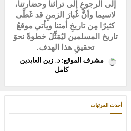
إلى الرجوعِ إلى تراثنا وحضارتنا،
لاسيما وأنَّ غُبارَ الزمنِ قد غَطَّى
كثيرًا مِن تاريخِ أمتنا ويأتي موقعُ
تاريخ المسلمين ليُمَثِّلَ خطوةً نحوَ
تحقيقِِ هذا الهدف.
مشرف الموقع: د. زين العابدين
كامل
أحدث المرئيات