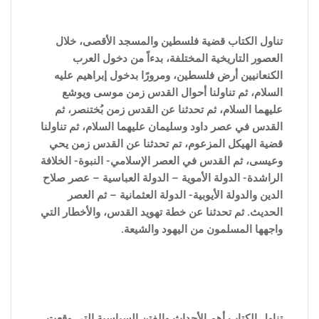
تناول الكتاب قضية فلسطين والمسجد الأقصى، خلال
العصور التاريخية المختلفة، بدءاً من دخول العرب
الكنعانيين أرض فلسطين، ومرورًا بدخول إبراهيم عليه
السلام، ثم تناولنا أحوال القدس زمن موسى ويوشع
عليهما السلام، ثم تحدثنا عن القدس زمن بُختنصر، ثم
القدس في عصر داود وسليمان عليهما السلام، ثم تناولنا
قضية الهيكل المزعوم، تم تحدثنا عن القدس زمن يحي
وعيسى، ثم القدس في العصر الإسلامي- النبوة- الخلافة
الراشدة- الدولة الأموية – الدولة العباسية – عصر صلاح
الدين والدولة الأيوبية- الدولة العثمانية – ثم العصر
الحديث. ثم تحدثنا عن خطة تهويد القدس، والأخطار التي
واجهها المسلمون من اليهود والشيعة.
تناول الكتاب أهم الأحداث والفتن ا
لسياسية التى وقعت