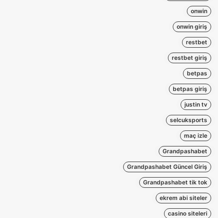
onwin
onwin giriş
restbet
restbet giriş
betpas
betpas giriş
justin tv
selcuksports
maç izle
Grandpashabet
Grandpashabet Güncel Giriş
Grandpashabet tik tok
ekrem abi siteler
casino siteleri