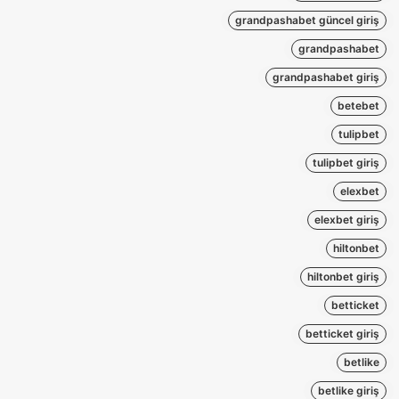
grandpashabet güncel giriş
grandpashabet
grandpashabet giriş
betebet
tulipbet
tulipbet giriş
elexbet
elexbet giriş
hiltonbet
hiltonbet giriş
betticket
betticket giriş
betlike
betlike giriş