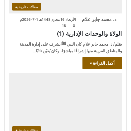
مقالات تاريخية
د. محمد جابر علام
الأربعاء 16 محرم 1448هـ 1-7-2026م
18
0
الولاة والوحدات الإدارية (1)
بقلم/ د. محمد جابر علام كان النبي ﷺ يشرف على إدارة المدينة
والمناطق القريبة منها إشرافًا مباشرًا، وكان يُعيّن نائبًا…
أكمل القراءة »
مقالات تاريخية