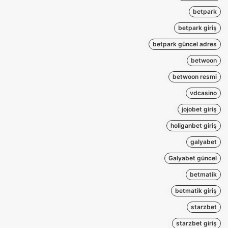
betpark
betpark giriş
betpark güncel adres
betwoon
betwoon resmi
vdcasino
jojobet giriş
holiganbet giriş
galyabet
Galyabet güncel
betmatik
betmatik giriş
starzbet
starzbet giriş