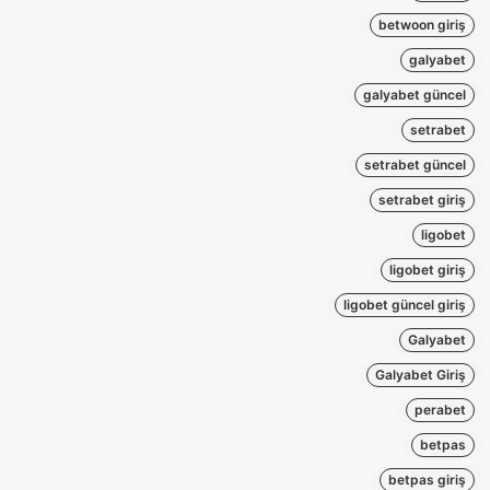
betwoon giriş
galyabet
galyabet güncel
setrabet
setrabet güncel
setrabet giriş
ligobet
ligobet giriş
ligobet güncel giriş
Galyabet
Galyabet Giriş
perabet
betpas
betpas giriş