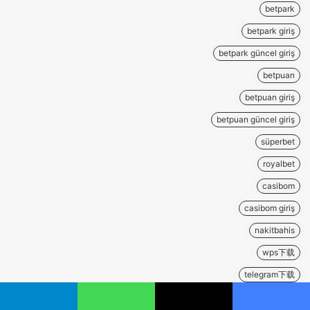
betpark
betpark giriş
betpark güncel giriş
betpuan
betpuan giriş
betpuan güncel giriş
süperbet
royalbet
casibom
casibom giriş
nakitbahis
wps下载
telegram下载
爱思助手