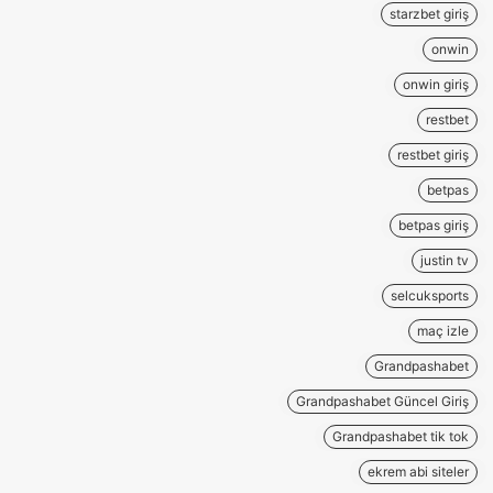
starzbet giriş
onwin
onwin giriş
restbet
restbet giriş
betpas
betpas giriş
justin tv
selcuksports
maç izle
Grandpashabet
Grandpashabet Güncel Giriş
Grandpashabet tik tok
ekrem abi siteler