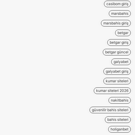
casibom giriş
marsbahis
marsbahis giriş
betgar
betgar giriş
betgar güncel
galyabet
galyabet giriş
kumar siteleri
kumar siteleri 2026
nakitbahis
güvenilir bahis siteleri
bahis siteleri
holiganbet