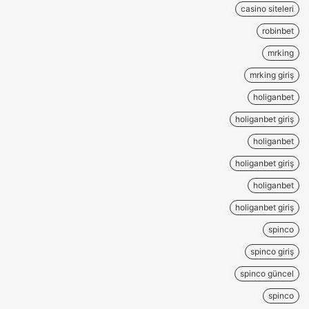
casino siteleri
robinbet
mrking
mrking giriş
holiganbet
holiganbet giriş
holiganbet
holiganbet giriş
holiganbet
holiganbet giriş
spinco
spinco giriş
spinco güncel
spinco