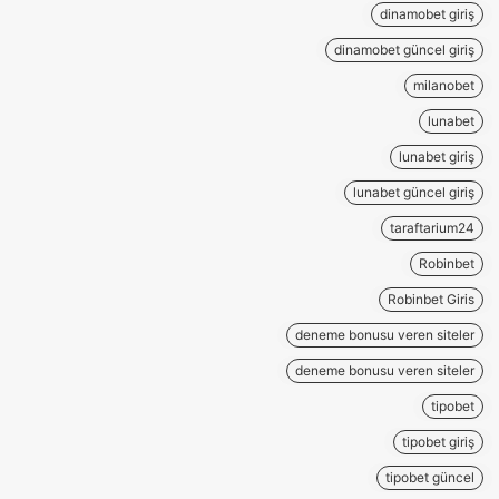
dinamobet giriş
dinamobet güncel giriş
milanobet
lunabet
lunabet giriş
lunabet güncel giriş
taraftarium24
Robinbet
Robinbet Giris
deneme bonusu veren siteler
deneme bonusu veren siteler
tipobet
tipobet giriş
tipobet güncel