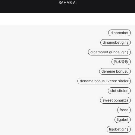
SAHAB Ai
dinamobet
dinamobet giriş
dinamobet güncel giriş
汽水音乐
deneme bonusu
deneme bonusu veren siteler
slot siteleri
sweet bonanza
freee
ligobet
ligobet giriş