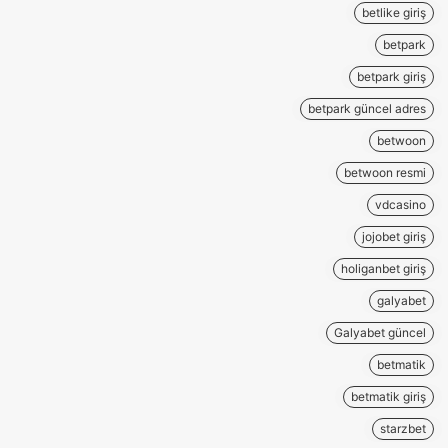
betlike giriş
betpark
betpark giriş
betpark güncel adres
betwoon
betwoon resmi
vdcasino
jojobet giriş
holiganbet giriş
galyabet
Galyabet güncel
betmatik
betmatik giriş
starzbet