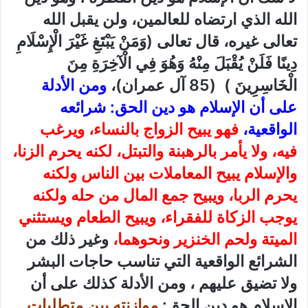
الله الذي ارتضاه للعالمين، ولن يقبل الله
تعالى غيره، قال تعالى (وَمَنْ يَبْتَغِ غَيْرَ الْإِسْلَامِ
دِينًا فَلَنْ يُقْبَلَ مِنْهُ وَهُوَ فِي الْآخِرَةِ مِنَ
الْخَاسِرِينَ ) (85 آل عمران)،
ومن الأدلة
على أن الإسلام هو دين الحق: شرائعه
الواقعية،
فهو يبيح الزواج بالنساء، ويرغب
فيه، ولا يأمر بالرهبنة والتبتل، لكنه يحرم الزنا،
والإسلام يبيح المعاملات بين الناس ولكنه
يحرم الربا، ويبيح جمع المال من حله ولكنه
يوجب الزكاة للفقراء، ويبيح الطعام ويستثني
الميتة ولحم الخنزير ونحوهما،
وغير ذلك من
الشرائع الواقعية التي تناسب حاجات البشر
ولا تضيق عليهم ، ومن الأدلة كذلك على أن
الإسلام هو دين الحق:
موازنته بين متطلبات