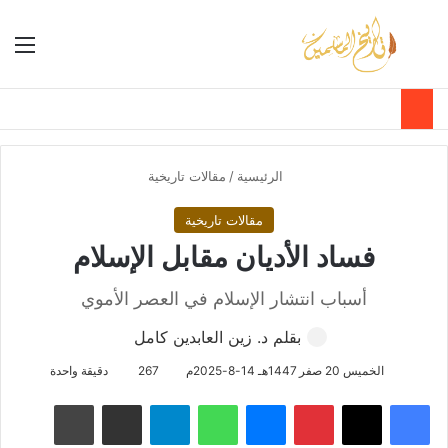
بحث عن
الق
الوضع ا
الرئيسية
/
مقالات تاريخية
مقالات تاريخية
فساد الأديان مقابل الإسلام
أسباب انتشار الإسلام في العصر الأموي
بقلم د. زين العابدين كامل
الخميس 20 صفر 1447هـ 14-8-2025م
267
دقيقة واحدة
فيسبوك
‫X
بينتيريست
ماسنجر
واتساب
تيلقرام
مشاركة عبر البريد
طباعة