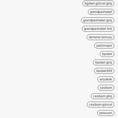
ligobet güncel giriş
grandpashabet
grandpashabet giriş
grandpashabet link
deneme bonusu
patronspor
tipobet
tipobet giriş
tipobet365
anydesk
casibom
casibom giriş
casibom güncel
betwoon