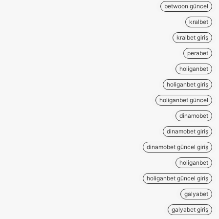
betwoon güncel
kralbet
kralbet giriş
perabet
holiganbet
holiganbet giriş
holiganbet güncel
dinamobet
dinamobet giriş
dinamobet güncel giriş
holiganbet
holiganbet güncel giriş
galyabet
galyabet giriş