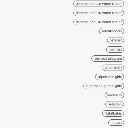
deneme bonusu veren siteler
deneme bonusu veren siteler
deneme bonusu veren siteler
selcuksports
betebet
robinbet
robinbet telegram
süperbetin
süperbetin giriş
süperbetin güncel giriş
vdcasino
betwoon
Nakitbahis
hititbet