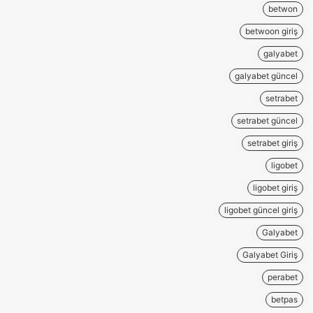
betwon
betwoon giriş
galyabet
galyabet güncel
setrabet
setrabet güncel
setrabet giriş
ligobet
ligobet giriş
ligobet güncel giriş
Galyabet
Galyabet Giriş
perabet
betpas