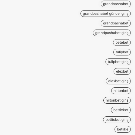
grandpashabet
grandpashabet güncel giriş
grandpashabet
grandpashabet giriş
betebet
tulipbet
tulipbet giriş
elexbet
elexbet giriş
hiltonbet
hiltonbet giriş
betticket
betticket giriş
betlike