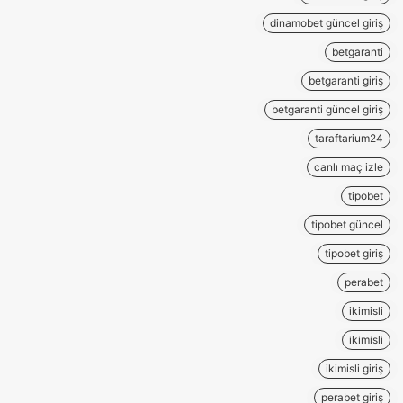
dinamobet güncel giriş
betgaranti
betgaranti giriş
betgaranti güncel giriş
taraftarium24
canlı maç izle
tipobet
tipobet güncel
tipobet giriş
perabet
ikimisli
ikimisli
ikimisli giriş
perabet giriş