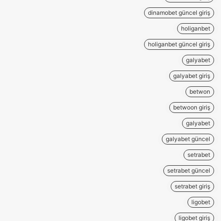
dinamobet güncel giriş
holiganbet
holiganbet güncel giriş
galyabet
galyabet giriş
betwon
betwoon giriş
galyabet
galyabet güncel
setrabet
setrabet güncel
setrabet giriş
ligobet
ligobet giriş