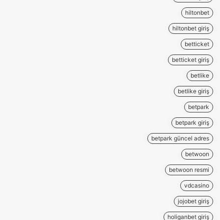
hiltonbet
hiltonbet giriş
betticket
betticket giriş
betlike
betlike giriş
betpark
betpark giriş
betpark güncel adres
betwoon
betwoon resmi
vdcasino
jojobet giriş
holiganbet giriş