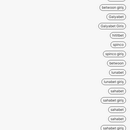
betwoon giriş
Galyabet
Galyabet Giris
hititbet
spinco
spinco giriş
betwoon
lunabet
lunabet giriş
sahabet
sahabet giriş
sahabet
sahabet
sahabet giriş