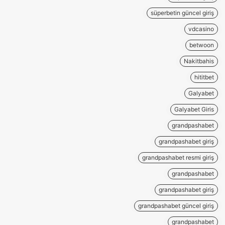
süperbetin güncel giriş
vdcasino
betwoon
Nakitbahis
hititbet
Galyabet
Galyabet Giris
grandpashabet
grandpashabet giriş
grandpashabet resmi giriş
grandpashabet
grandpashabet giriş
grandpashabet güncel giriş
grandpashabet