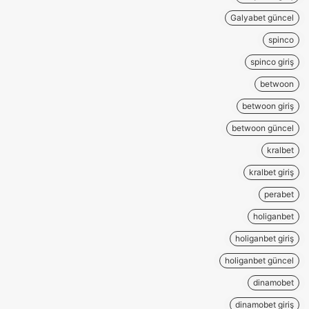
Galyabet güncel
spinco
spinco giriş
betwoon
betwoon giriş
betwoon güncel
kralbet
kralbet giriş
perabet
holiganbet
holiganbet giriş
holiganbet güncel
dinamobet
dinamobet giriş