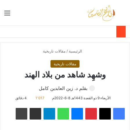
بحث عن
الق
الوضع ا
الرئيسية
/
مقالات تاريخية
مقالات تاريخية
وشهِد شاهد من بلاد الهند
بقلم د. زين العابدين كامل
الأربعاء 9 ذو القعدة 1443هـ 8-6-2022م
1٬017
4 دقائق
فيسبوك
‫X
بينتيريست
ماسنجر
واتساب
تيلقرام
مشاركة عبر البريد
طباعة