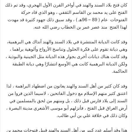
كان فتح بلاد السند والهند في أواخر القرن الأول الهجري، وقد تم ذلك
الفتح على يد محمد بن القاسم الثقفي ، وهو الذي قاد حركة
الفتوحات عام ( 89 – 96هـ ) ، وقد سبق ذلك جهود كثيرة قد مهدت
لهذا الفتح منذ عصر عمر بن الخطاب رضي الله عنه.
وقد كانت الديانة المنتشرة في بلاد السند والهند آنذاك هي البرهمية،
وهي ديانة تقوم على فكرة الحلول وتناسخ الأرواح وألوهية براهما ،
وقد كانت هناك ديانات أخرى بجوار هذه الديانة مثل الجينية والبوذية ،
ولكن الديانة البرهمية كانت هي الأوسع انتشارًا وهي ديانة الطبقة
الحاكمة.
وقد كان كثير من أهل السند والهند يعانون من اضطهاد البراهمة ، لذا
اعتنق كثير منهم الإسلام مع دخول الفاتحين ، لاسيما الذين فروا من
السند إلى بلاد فارس قبل ذلك ، بل ومنهم من لحق بالمسلمين في
أرض العراق قبل الفتح ، فأنزلهم أبو موسى الأشعري مدينة البصرة ،
وكان ذلك في خلافة علي بن أبي طالب.
هذا وقد أسلم عدد كبير من أهل السند والهند قبيل فتوحات محمد بن