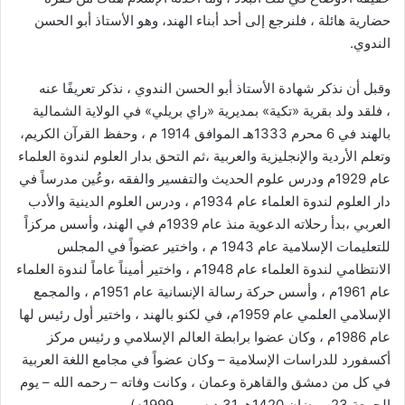
حضارية هائلة ، فلنرجع إلى أحد أبناء الهند، وهو الأستاذ أبو الحسن
الندوي.
وقبل أن نذكر شهادة الأستاذ أبو الحسن الندوي ، نذكر تعريفًا عنه
، فلقد ولد بقرية «تكية» بمديرية «راي بريلي» في الولاية الشمالية
بالهند في 6 محرم 1333هـ الموافق 1914 م ، وحفظ القرآن الكريم،
وتعلم الأردية والإنجليزية والعربية ،ثم التحق بدار العلوم لندوة العلماء
عام 1929م ودرس علوم الحديث والتفسير والفقه ،وعُين مدرساً في
دار العلوم لندوة العلماء عام 1934م ، ودرس العلوم الدينية والأدب
العربي ،بدأ رحلاته الدعوية منذ عام 1939م في الهند، وأسس مركزاً
للتعليمات الإسلامية عام 1943 م ، واختير عضواً في المجلس
الانتظامي لندوة العلماء عام 1948م ، واختير أميناً عاماً لندوة العلماء
عام 1961م ، وأسس حركة رسالة الإنسانية عام 1951م ، والمجمع
الإسلامي العلمي عام 1959م، في لكنو بالهند ، واختير أول رئيس لها
عام 1986م ، وكان عضوا برابطة العالم الإسلامي و رئيس مركز
أكسفورد للدراسات الإسلامية – وكان عضواً في مجامع اللغة العربية
في كل من دمشق والقاهرة وعمان ، وكانت وفاته – رحمه الله – يوم
الجمعة 23 رمضان 1420هـ 31 ديسمبر 1999م)،