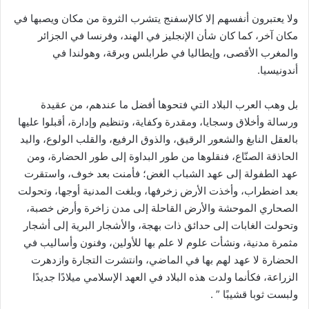
ولا يعتبرون أنفسهم إلا كالإسفنج يتشرب الثروة من مكان ويصبها في
مكان آخر، كما كان شأن الإنجليز في الهند، وفرنسا في الجزائر
والمغرب الأقصى، وإيطاليا في طرابلس وبرقة، وهولندا في
أندونيسيا.
بل وهب العرب البلاد التي فتحوها أفضل ما عندهم، من عقيدة
ورسالة وأخلاق وسجايا، ومقدرة وكفاية، وتنظيم وإدارة، أقبلوا عليها
بالعقل النابغ والشعور الرقيق، والذوق الرفيع، والقلب الولوع، واليد
الحاذقة الصنّاع، فنقلوها من طور البداوة إلى طور الحضارة، ومن
عهد الطفولة إلى عهد الشباب الغض؛ فأمنت بعد خوف، واستقرت
بعد اضطراب، وأخذت الأرض زخرفها، وبلغت المدنية أوجها، وتحولت
الصحاري الموحشة والأرض القاحلة إلى مدن زاخرة وأرض خصبة،
وتحولت الغابات إلى حدائق ذات بهجة، والأشجار البرية إلى أشجار
مثمرة مدنية، ونشأت علوم لا علم بها للأولين، وفنون وأساليب في
الحضارة لا عهد لهم بها في الماضي، وانتشرت التجارة وازدهرت
الزراعة، فكأنما ولدت هذه البلاد في العهد الإسلامي ميلادًا جديدًا
ولبست ثوبا قشيبًا ” .