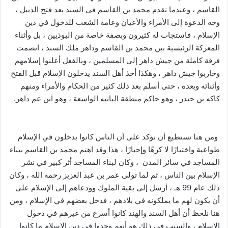
القاسم ، وعندما تقدم محمد بن القاسم في السند بعد فتح الديبل ،
وجه الدعوة إلى الأمراء والأعيان وعامة الشعب للدخول في دين
الإسلام ، فاستجاب له كثيرون وبصفة خاصة من البوذيين ، بل وأثناء
المعركة الرئيسية بين محمد بن القاسم وداهر ملك السند ، انضمت
فرقة كاملة من جيش داهر إلى المسلمين ، وبالفعل أعلنوا إسلامهم
وحاربوا جيش داهر ، وهكذا أخذ أهل السند يدخلون الإسلام قبل الفتح
وأثنائه وبعده ، حتى أسلم بعد ذلك كثير من الحكام والأمراء ومنهم
كاكه بن جندر ، وهو حاكم منطقة الباتيه الواسعة ، وهو ابن عم داهر.
ومن هنا نستطيع أن نؤكد على أن الناس كانوا يدخلون في الإسلام
طواعية واختيارًا لا كرهًا وإجبارًا ، هذا وقد اهتم محمد بن القاسم ببناء
المساجد في سائر المدن ، وكان لبناء المساجد أثر كبير في نشر
الإسلام بين الناس ، ثم لما تولى عمر بن عبد العزيز رحمه الله ، وكان
ذلك عام 99 هـ ، أرسل إلى بقية الملوك وودعاهم إلى الإسلام على
أن يكون لهم ما يملكونه في بلادهم ، فدخل بعضهم في الإسلام ، ومن
هنا نلحظ أن أهل السند والهند كانوا أسرع من غيرهم في دخول
الإسلام ، والسبب في ذلك هو أنهم وجدوا في دين الإسلام ما كانوا