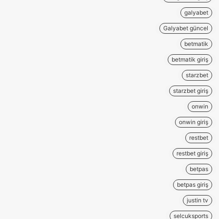
galyabet
Galyabet güncel
betmatik
betmatik giriş
starzbet
starzbet giriş
onwin
onwin giriş
restbet
restbet giriş
betpas
betpas giriş
justin tv
selcuksports