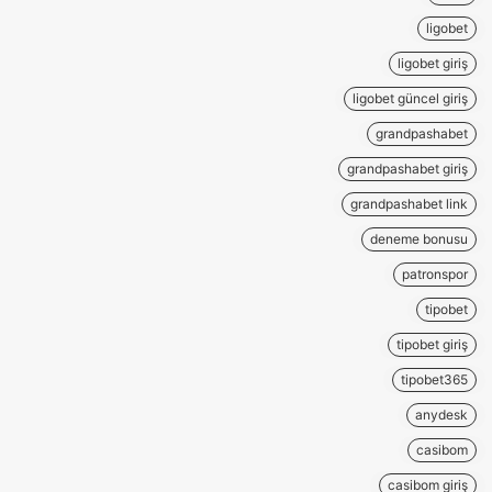
ligobet
ligobet giriş
ligobet güncel giriş
grandpashabet
grandpashabet giriş
grandpashabet link
deneme bonusu
patronspor
tipobet
tipobet giriş
tipobet365
anydesk
casibom
casibom giriş