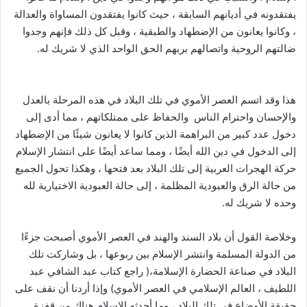
يفتقدونه في أديانهم السابقة ، حيث كانوا يفتقدون المساواة والعدالة
، وكانوا يعانون من الإضطهاد والطبقية ، وقبل كل ذلك فإنهم وجدوا
ضالتهم الروحية واتصالهم بربهم الحق الواحد الذي لا شريك له.
هذا وقد اتسم العصر الأموي في تلك البلاد في هذه المرحلة بالعدل
والإحسان واحترام الناس والحفاظ على ممتلكاتهم ، مما أدى إلى
دخول عدد كبير من البراهمة الذين كانوا لا يعانون شيئًا من الإضطهاد
إلى الدخول في دين الله أيضًا ، ومما ساعد أيضًا على انتشار الإسلام
حركة الهجرات العربية إلى تلك البلاد بعد فتحها ، وهكذا تحول الجميع
من حالة الرق والعبودية المظلمة ، إلى حالة العبودية الاختيارية لله
وحده لا شريك له.
وخلاصة القول أن بلاد السند والهند في العصر الأموي أصبحت جزءًا
من الدولة المسلمة وانتشر الإسلام بين ربوعها ، بل وشاركت تلك
البلاد في صناعة الحضارة الإسلامة،( راجع كتاب عبد الشافي عبد
اللطيف ، العالم الإسلامي في العصر الأموي) وإذا أردنا أن نقف على
حقيقة الأوضاع في تلك البلاد ، وما أحدثه الإسلام هناك من قفزة