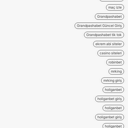
maç izle
Grandpashabet
Grandpashabet Güncel Giriş
Grandpashabet tik tok
ekrem abi siteler
casino siteleri
robinbet
mrking
mrking giriş
holiganbet
holiganbet giriş
holiganbet
holiganbet giriş
holiganbet