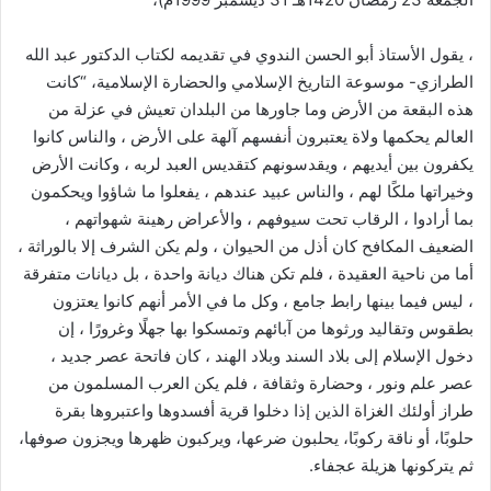
، يقول الأستاذ أبو الحسن الندوي في تقديمه لكتاب الدكتور عبد الله
الطرازي- موسوعة التاريخ الإسلامي والحضارة الإسلامية، “كانت
هذه البقعة من الأرض وما جاورها من البلدان تعيش في عزلة من
العالم يحكمها ولاة يعتبرون أنفسهم آلهة على الأرض ، والناس كانوا
يكفرون بين أيديهم ، ويقدسونهم كتقديس العبد لربه ، وكانت الأرض
وخيراتها ملكًا لهم ، والناس عبيد عندهم ، يفعلوا ما شاؤوا ويحكمون
بما أرادوا ، الرقاب تحت سيوفهم ، والأعراض رهينة شهواتهم ،
الضعيف المكافح كان أذل من الحيوان ، ولم يكن الشرف إلا بالوراثة ،
أما من ناحية العقيدة ، فلم تكن هناك ديانة واحدة ، بل ديانات متفرقة
، ليس فيما بينها رابط جامع ، وكل ما في الأمر أنهم كانوا يعتزون
بطقوس وتقاليد ورثوها من آبائهم وتمسكوا بها جهلًا وغرورًا ، إن
دخول الإسلام إلى بلاد السند وبلاد الهند ، كان فاتحة عصر جديد ،
عصر علم ونور ، وحضارة وثقافة ، فلم يكن العرب المسلمون من
طراز أولئك الغزاة الذين إذا دخلوا قرية أفسدوها واعتبروها بقرة
حلوبًا، أو ناقة ركوبًا، يحلبون ضرعها، ويركبون ظهرها ويجزون صوفها،
ثم يتركونها هزيلة عجفاء.