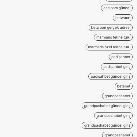
casibom güncel
betwoon
betwoon gerçek adresi
marmaris tekne turu
marmaris özel tekne turu
padişahbet
padişahbet giriş
padişahbet güncel giriş
betebet
grandpashabet
grandpashabet güncel giriş
grandpashabet giriş
grandpashabet güncel giriş
grandpashabet