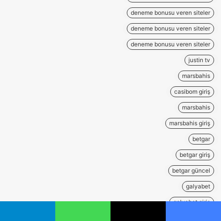
deneme bonusu veren siteler
deneme bonusu veren siteler
deneme bonusu veren siteler
justin tv
marsbahis
casibom giriş
marsbahis
marsbahis giriş
betgar
betgar giriş
betgar güncel
galyabet
galyabet giriş
kumar siteleri
يسبوك
‫X
واتساب
تيلقرام