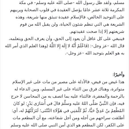
مسلم، ولقد ظل رسول الله -صلى الله عليه وسلم- في مكة
المكرمة ثلاثة عشر عامًا يؤصل العقيدة في قلوب الصحابة ويربيهم
على التوحيد الخالص، فالإسلام عقيدة تنبثق منها شريعة، وهذه
الشريعة هي التي تنظم شئون الحياة، ولن يقبل الله من قوم
شريعتهم إلا إذا صحت عقيدتهم.
فينبغي على كل عاقل أن يعود إلى الحق، وأن يعرف الحق ويتعلمه،
قال الله -عز وجل-: (فَاعْلَمْ أَنَّهُ لا إِلَهَ إِلا اللَّهُ (وهذا العلم الذي أمر الله
به هو العلم بتوحيد الله -عز وجل-.
وأخيرًا:
هذا غيض من فيض، فالأدلة على مصير من مات على غير الإسلام
متواترة، وهناك فرق بين الثناء على غير المسلم، وبين الدعاء له
بالرحمة والمغفرة، فالثناء عليه بما اتصف به من المحاسن لا حرج
فيه، فإن النَّبيَّ صَلَّى اللهُ عليه وسلَّمَ قالَ في أُسَارَى بَدْرٍ: لو كانَ
المُطْعِمُ بنُ عَدِيٍّ حَيًّا، ثُمَّ كَلَّمَنِي في هَؤُلَاءِ النَّتْنَى؛ لَتَرَكْتُهُمْ له، أي:
أطلقت سراحهم من أجله ومن أجل شفاعته، مع أن المطعم مات
على الكفر، لكن المطعم هو الذي أمن النبي صلى الله عليه وسلم