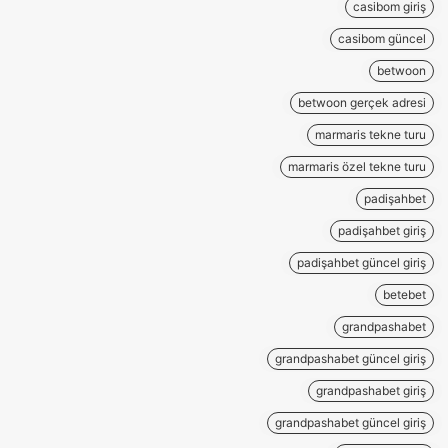
casibom giriş
casibom güncel
betwoon
betwoon gerçek adresi
marmaris tekne turu
marmaris özel tekne turu
padişahbet
padişahbet giriş
padişahbet güncel giriş
betebet
grandpashabet
grandpashabet güncel giriş
grandpashabet giriş
grandpashabet güncel giriş