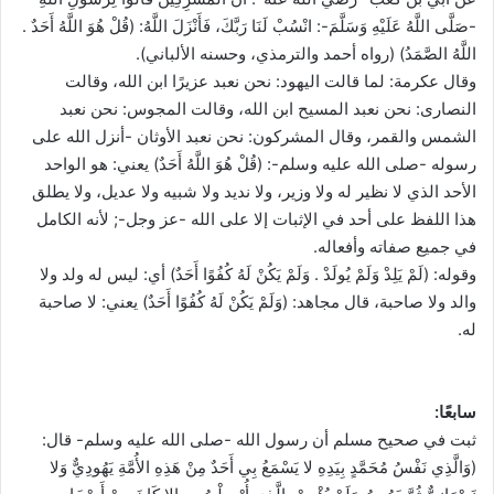
-صَلَّى اللَّهُ عَلَيْهِ وَسَلَّمَ-: انْسُبْ لَنَا رَبَّكَ، فَأَنْزَلَ اللَّهُ: (قُلْ هُوَ اللَّهُ أَحَدٌ .
اللَّهُ الصَّمَدُ) (رواه أحمد والترمذي، وحسنه الألباني).
وقال عكرمة: لما قالت اليهود: نحن نعبد عزيرًا ابن الله، وقالت
النصارى: نحن نعبد المسيح ابن الله، وقالت المجوس: نحن نعبد
الشمس والقمر، وقال المشركون: نحن نعبد الأوثان -أنزل الله على
رسوله -صلى الله عليه وسلم-: (قُلْ هُوَ اللَّهُ أَحَدٌ) يعني: هو الواحد
الأحد الذي لا نظير له ولا وزير، ولا نديد ولا شبيه ولا عديل، ولا يطلق
هذا اللفظ على أحد في الإثبات إلا على الله -عز وجل-; لأنه الكامل
في جميع صفاته وأفعاله.
وقوله: (لَمْ يَلِدْ وَلَمْ يُولَدْ . وَلَمْ يَكُنْ لَهُ كُفُوًا أَحَدٌ) أي: ليس له ولد ولا
والد ولا صاحبة، قال مجاهد: (وَلَمْ يَكُنْ لَهُ كُفُوًا أَحَدٌ) يعني: لا صاحبة
له.
سابعًا:
ثبت في صحيح مسلم أن رسول الله -صلى الله عليه وسلم- قال:
(وَالَّذِي نَفْسُ مُحَمَّدٍ بِيَدِهِ لا يَسْمَعُ بِي أَحَدٌ مِنْ هَذِهِ الأُمَّةِ يَهُودِيٌّ وَلا