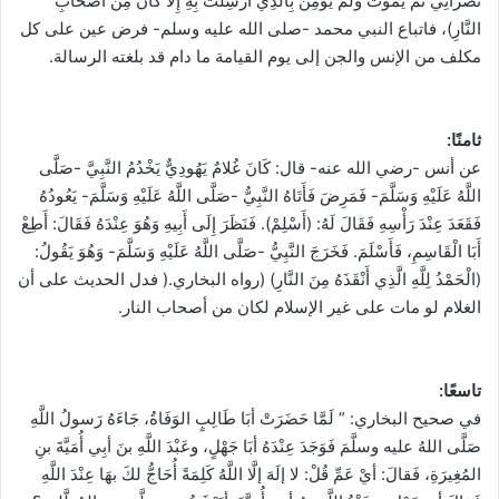
نَصْرَانِيٌّ ثُمَّ يَمُوتُ وَلَمْ يُؤْمِنْ بِالَّذِي أُرْسِلْتُ بِهِ إِلا كَانَ مِنْ أَصْحَابِ
النَّارِ)، فاتباع النبي محمد -صلى الله عليه وسلم- فرض عين على كل
مكلف من الإنس والجن إلى يوم القيامة ما دام قد بلغته الرسالة.
ثامنًا:
عن أنس -رضي الله عنه- قال: كَانَ غُلامٌ يَهُودِيٌّ يَخْدُمُ النَّبِيَّ -صَلَّى
اللَّهُ عَلَيْهِ وَسَلَّمَ- فَمَرِضَ فَأَتَاهُ النَّبِيُّ -صَلَّى اللَّهُ عَلَيْهِ وَسَلَّمَ- يَعُودُهُ
فَقَعَدَ عِنْدَ رَأْسِهِ فَقَالَ لَهُ: (أَسْلِمْ). فَنَظَرَ إِلَى أَبِيهِ وَهُوَ عِنْدَهُ فَقَالَ: أَطِعْ
أَبَا الْقَاسِمِ، فَأَسْلَمَ. فَخَرَجَ النَّبِيُّ -صَلَّى اللَّهُ عَلَيْهِ وَسَلَّمَ- وَهُوَ يَقُولُ:
(الْحَمْدُ لِلَّهِ الَّذِي أَنْقَذَهُ مِنَ النَّارِ) (رواه البخاري.( فدل الحديث على أن
الغلام لو مات على غير الإسلام لكان من أصحاب النار.
تاسعًا:
في صحيح البخاري: ” لَمَّا حَضَرَتْ أبَا طَالِبٍ الوَفَاةُ، جَاءَهُ رَسولُ اللَّهِ
صَلَّى اللهُ عليه وسلَّمَ فَوَجَدَ عِنْدَهُ أبَا جَهْلٍ، وعَبْدَ اللَّهِ بنَ أبِي أُمَيَّةَ بنِ
المُغِيرَةِ، فَقالَ: أيْ عَمِّ قُلْ: لا إلَهَ إلَّا اللَّهُ كَلِمَةً أُحَاجُّ لكَ بهَا عِنْدَ اللَّهِ