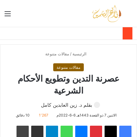
بحث عن
الق
الوضع ا
الرئيسية
/
مقالات متنوعة
مقالات متنوعة
عصرنة التدين وتطويع الأحكام
الشرعية
بقلم د. زين العابدين كامل
الاثنين 7 ذو القعدة 1443هـ 6-6-2022م
1٬267
10 دقائق
فيسبوك
‫X
بينتيريست
ماسنجر
واتساب
تيلقرام
مشاركة عبر البريد
طباعة