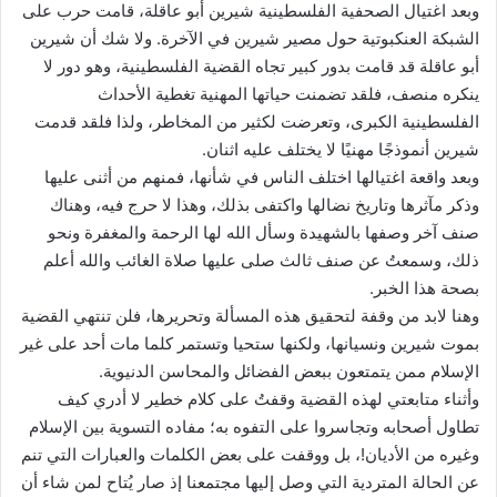
وبعد اغتيال الصحفية الفلسطينية شيرين أبو عاقلة، قامت حرب على
الشبكة العنكبوتية حول مصير شيرين في الآخرة. ولا شك أن شيرين
أبو عاقلة قد قامت بدور كبير تجاه القضية الفلسطينية، وهو دور لا
ينكره منصف، فلقد تضمنت حياتها المهنية تغطية الأحداث
الفلسطينية الكبرى، وتعرضت لكثير من المخاطر، ولذا فلقد قدمت
شيرين أنموذجًا مهنيًا لا يختلف عليه اثنان.
وبعد واقعة اغتيالها اختلف الناس في شأنها، فمنهم من أثنى عليها
وذكر مآثرها وتاريخ نضالها واكتفى بذلك، وهذا لا حرج فيه، وهناك
صنف آخر وصفها بالشهيدة وسأل الله لها الرحمة والمغفرة ونحو
ذلك، وسمعتُ عن صنف ثالث صلى عليها صلاة الغائب والله أعلم
بصحة هذا الخبر.
وهنا لابد من وقفة لتحقيق هذه المسألة وتحريرها، فلن تنتهي القضية
بموت شيرين ونسيانها، ولكنها ستحيا وتستمر كلما مات أحد على غير
الإسلام ممن يتمتعون ببعض الفضائل والمحاسن الدنيوية.
وأثناء متابعتي لهذه القضية وقفتُ على كلام خطير لا أدري كيف
تطاول أصحابه وتجاسروا على التفوه به؛ مفاده التسوية بين الإسلام
وغيره من الأديان!، بل ووقفت على بعض الكلمات والعبارات التي تنم
عن الحالة المتردية التي وصل إليها مجتمعنا إذ صار يُتاح لمن شاء أن