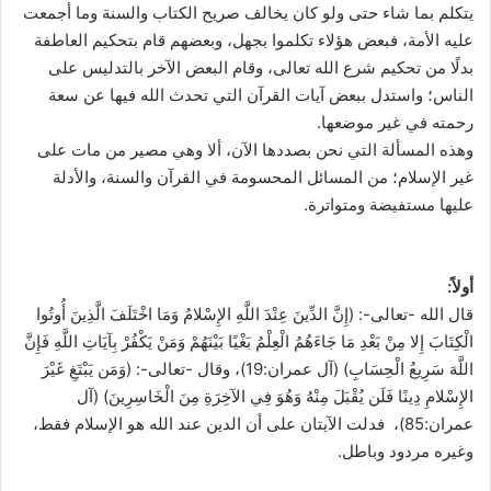
يتكلم بما شاء حتى ولو كان يخالف صريح الكتاب والسنة وما أجمعت
عليه الأمة، فبعض هؤلاء تكلموا بجهل، وبعضهم قام بتحكيم العاطفة
بدلًا من تحكيم شرع الله تعالى، وقام البعض الآخر بالتدليس على
الناس؛ واستدل ببعض آيات القرآن التي تحدث الله فيها عن سعة
رحمته في غير موضعها.
وهذه المسألة التي نحن بصددها الآن، ألا وهي مصير من مات على
غير الإسلام؛ من المسائل المحسومة في القرآن والسنة، والأدلة
عليها مستفيضة ومتواترة.
أولاً:
قال الله -تعالى-: (إِنَّ الدِّينَ عِنْدَ اللَّهِ الإِسْلامُ وَمَا اخْتَلَفَ الَّذِينَ أُوتُوا
الْكِتَابَ إِلا مِنْ بَعْدِ مَا جَاءَهُمُ الْعِلْمُ بَغْيًا بَيْنَهُمْ وَمَنْ يَكْفُرْ بِآيَاتِ اللَّهِ فَإِنَّ
اللَّهَ سَرِيعُ الْحِسَابِ) (آل عمران:19)، وقال -تعالى-: (وَمَن يَبْتَغِ غَيْرَ
الإِسْلامِ دِينًا فَلَن يُقْبَلَ مِنْهُ وَهُوَ فِي الآخِرَةِ مِنَ الْخَاسِرِينَ) (آل
عمران:85)، فدلت الآيتان على أن الدين عند الله هو الإسلام فقط،
وغيره مردود وباطل.