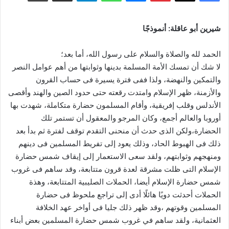
شيرين أبو عاقلة: أنموذجًا
الحمد لله والصلاة والسلام على رسول الله، أما بعد؛
لا شك أن تمسك الأمة المسلمة بدينها وثوابتها من أهم عوامل النصر
والتمكين والنهضة، ولذا ففى فترة يسيرة فى حساب القرون
والأزمنة، ظهر الإسلام وامتدت رقعته حتى حدود الصين والهند وأقصى
الأندلس وقلب إفريقية، وأقام المسلمون حضارة متكاملة، شهدت بها
أوروبا والعالم أجمع، وكان المرجو والمعقول أن تستمر تلك
الحضارة،ولكن الذى حدث أن منحنى التقدم توقف لفترة ثم بدأ بعد
ذلك فى الهبوط الحاد، وذلك يعود إلى تفريط المسلمين فى دينهم
ومنهجهم وثوابتهم، ولقد سعى الاستعمار إلى إيقاف شمس حضارة
الإسلام التى ظلت مشرقة لعدة قرون متتابعة، وقد ساهم فى غروب
شمس حضارة الإسلام أيضا، الحملات الصليبية المتتابعة، وهذة
الحملات أحدثت دويًا هائلًا أدى إلى تراجع ملحوظ فى حضارة
المسلمين وقوتهم ،وقد ظهر ذلك جليا فى أواخر عهد الخلافة
العثمانية، ولقد ساهم في غروب شمس حضارة المسلمين بعض أبناء