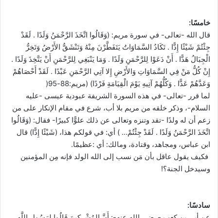
خامسًا:
قال الله -تعالى- في سورة مريم: (وَقَالُوا اتَّخَذَ الرَّحْمَنُ وَلَدًا . لَقَدْ
جِئْتُمْ شَيْئًا إِدًّا . تَكَادُ السَّمَاوَاتُ يَتَفَطَّرْنَ مِنْهُ وَتَنْشَقُّ الأَرْضُ وَتَخِرُّ
الْجِبَالُ هَدًّا . أَنْ دَعَوْا لِلرَّحْمَنِ وَلَدًا . وَمَا يَنْبَغِي لِلرَّحْمَنِ أَنْ يَتَّخِذَ وَلَدًا .
إِنْ كُلُّ مَنْ فِي السَّمَاوَاتِ وَالأَرْضِ إِلا آتِي الرَّحْمَنِ عَبْدًا . لَقَدْ أَحْصَاهُمْ
وَعَدَّهُمْ عَدًّا . وَكُلُّهُمْ آتِيهِ يَوْمَ الْقِيَامَةِ فَرْدًا) (مريم:88-95(
لما قرر -تعالى- في هذه السورة الشريفة عبودية عيسى -عليه
السلام-، وذكر خلقه من مريم بلا أب، شرع في مقام الإنكار على من
زعم أن له ولدًا -تقد وتنزه وتعالى عن ذلك علوًّا كبيرًا- فقال: (وَقَالُوا
اتَّخَذَ الرَّحْمَنُ وَلَدًا . لَقَدْ جِئْتُمْ… ) أي: في قولكم هذا، (شَيْئًا إِدًّا) قال
ابن عباس، ومجاهد، وقتادة، ومالك: أي :عظيمًا.
فكيف يقول عاقل بأن مَن نسب إلى الله الولد فإنه مِن المؤمنين
وسيدخل الجنة؟!
سادسًا:
عن أبي بن كعب -رضي الله عنه-: أَنَّ المُشْرِكِينَ قَالُوا لِرَسُولِ اللَّهِ