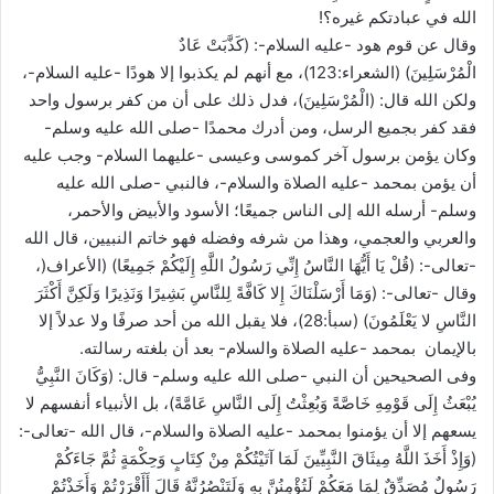
الله في عبادتكم غيره؟!
وقال عن قوم هود -عليه السلام-: (كَذَّبَتْ عَادٌ
الْمُرْسَلِينَ) (الشعراء:123)، مع أنهم لم يكذبوا إلا هودًا -عليه السلام-،
ولكن الله قال: (الْمُرْسَلِينَ)، فدل ذلك على أن من كفر برسول واحد
فقد كفر بجميع الرسل، ومن أدرك محمدًا -صلى الله عليه وسلم-
وكان يؤمن برسول آخر كموسى وعيسى -عليهما السلام- وجب عليه
أن يؤمن بمحمد -عليه الصلاة والسلام-، فالنبي -صلى الله عليه
وسلم- أرسله الله إلى الناس جميعًا؛ الأسود والأبيض والأحمر،
والعربي والعجمي، وهذا من شرفه وفضله فهو خاتم النبيين، قال الله
-تعالى-: (قُلْ يَا أَيُّهَا النَّاسُ إِنِّي رَسُولُ اللَّهِ إِلَيْكُمْ جَمِيعًا) (الأعراف(،
وقال -تعالى-: (وَمَا أَرْسَلْنَاكَ إِلا كَافَّةً لِلنَّاسِ بَشِيرًا وَنَذِيرًا وَلَكِنَّ أَكْثَرَ
النَّاسِ لا يَعْلَمُونَ) (سبأ:28)، فلا يقبل الله من أحد صرفًا ولا عدلاً إلا
بالإيمان بمحمد -عليه الصلاة والسلام- بعد أن بلغته رسالته.
وفى الصحيحين أن النبي -صلى الله عليه وسلم- قال: (وَكَانَ النَّبِيُّ
يُبْعَثُ إِلَى قَوْمِهِ خَاصَّةً وَبُعِثْتُ إِلَى النَّاسِ عَامَّةً)، بل الأنبياء أنفسهم لا
يسعهم إلا أن يؤمنوا بمحمد -عليه الصلاة والسلام-، قال الله -تعالى-:
(وَإِذْ أَخَذَ اللَّهُ مِيثَاقَ النَّبِيِّينَ لَمَا آتَيْتُكُمْ مِنْ كِتَابٍ وَحِكْمَةٍ ثُمَّ جَاءَكُمْ
رَسُولٌ مُصَدِّقٌ لِمَا مَعَكُمْ لَتُؤْمِنُنَّ بِهِ وَلَتَنْصُرُنَّهُ قَالَ أَأَقْرَرْتُمْ وَأَخَذْتُمْ