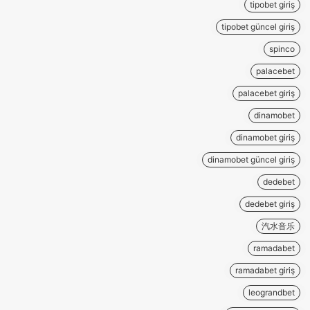
tipobet giriş
tipobet güncel giriş
spinco
palacebet
palacebet giriş
dinamobet
dinamobet giriş
dinamobet güncel giriş
dedebet
dedebet giriş
汽水音乐
ramadabet
ramadabet giriş
leograndbet