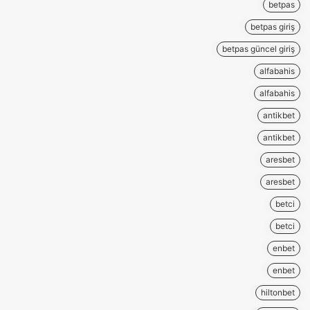
betpas
betpas giriş
betpas güncel giriş
alfabahis
alfabahis
antikbet
antikbet
aresbet
aresbet
betci
betci
enbet
enbet
hiltonbet