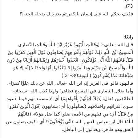
73).
فكيف يحكم الله على إنسان بالكفر ثم بعد ذلك يدخله الجنة؟!
رابعًا:
قال الله -تعالى-: (وَقَالَتِ الْيَهُودُ عُزَيْرٌ ابْنُ اللَّهِ وَقَالَتِ النَّصَارَى
الْمَسِيحُ ابْنُ اللَّهِ ذَلِكَ قَوْلُهُمْ بِأَفْوَاهِهِمْ يُضَاهِئُونَ قَوْلَ الَّذِينَ كَفَرُوا مِنْ
قَبْلُ قَاتَلَهُمُ اللَّهُ أَنَّى يُؤْفَكُونَ . اتَّخَذُوا أَحْبَارَهُمْ وَرُهْبَانَهُمْ أَرْبَابًا مِنْ دُونِ
اللَّهِ وَالْمَسِيحَ ابْنَ مَرْيَمَ وَمَا أُمِرُوا إِلا لِيَعْبُدُوا إِلَهًا وَاحِدًا لا إِلَهَ إِلا هُوَ
سُبْحَانَهُ عَمَّا يُشْرِكُونَ) (التوبة:30-31.(
فاليهود قالوا في العزير إنه ابن الله -تعالى الله عن ذلك علوًّا كبيرًا-،
وأما ضلال النصارى في المسيح فظاهر؛ ولهذا كذب الله -سبحانه-
الطائفتين فقال: (ذَلِكَ قَوْلُهُمْ بِأَفْوَاهِهِمْ) أي: لا مستند لهم فيما ادعوه
سوى افترائهم واختلاقهم (يُضَاهِئُونَ) أي: يشابهون (قَوْلَ الَّذِينَ كَفَرُوا
مِنْ قَبْلُ) أي: من قبلهم من الأمم، ضلوا كما ضل هؤلاء، (قَاتَلَهُمُ
اللَّهُ) قال ابن عباس: لعنهم الله، (أَنَّى يُؤْفَكُونَ)؟ أي : كيف يضلون عن
الحق وهو ظاهر، ويعدلون إلى الباطل.