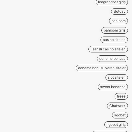
leograndbet giriş
slotday
bahibom
bahibom giriş
casino siteleri
lisanslı casino siteleri
deneme bonusu
deneme bonusu veren siteler
slot siteleri
sweet bonanza
freee
Chatwork
ligobet
ligobet giriş