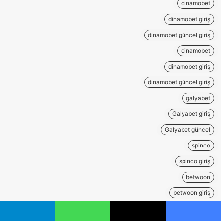
dinamobet
dinamobet giriş
dinamobet güncel giriş
dinamobet
dinamobet giriş
dinamobet güncel giriş
galyabet
Galyabet giriş
Galyabet güncel
spinco
spinco giriş
betwoon
betwoon giriş
betwoon güncel
يسبوك
‫X
واتساب
تيلقرام