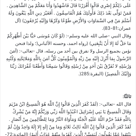
عَلَى ذَلِكُمْ إِصْرِي قَالُوا أَقْرَرْنَا قَالَ فَاشْهَدُوا وَأَنَا مَعَكُمْ مِنَ الشَّاهِدِينَ .
فَمَنْ تَوَلَّى بَعْدَ ذَلِكَ فَأُولَئِكَ هُمُ الْفَاسِقُونَ . أَفَغَيْرَ دِينِ اللَّهِ يَبْغُونَ وَلَهُ
أَسْلَمَ مَنْ فِي السَّمَاوَاتِ وَالأَرْضِ طَوْعًا وَكَرْهًا وَإِلَيْهِ يُرْجَعُونَ) (آل
عمران:81-83).
وقال النبي -صلى الله عليه وسلم-: (لَوْ كَانَ مُوسَى حَيًّا بَيْنَ أَظْهُرِكُمْ
مَا حَلَّ لَهُ إِلا أَنْ يَتَّبِعَنِي) (رواه احمد، وحسنه الألباني(؛ ولذا فنحن
نؤمن بجميع الرسل ولا نفرق بين أحد من رسله، قال -تعالى-: (آمَنَ
الرَّسُولُ بِمَا أُنْزِلَ إِلَيْهِ مِنْ رَبِّهِ وَالْمُؤْمِنُونَ كُلٌّ آمَنَ بِاللَّهِ وَمَلائِكَتِهِ وَكُتُبِهِ
وَرُسُلِهِ لا نُفَرِّقُ بَيْنَ أَحَدٍ مِنْ رُسُلِهِ وَقَالُوا سَمِعْنَا وَأَطَعْنَا غُفْرَانَكَ رَبَّنَا
وَإِلَيْكَ الْمَصِيرُ) (البقرة:285(.
ثالثًا:
قال الله -تعالى-: (لَقَدْ كَفَرَ الَّذِينَ قَالُوا إِنَّ اللَّهَ هُوَ الْمَسِيحُ ابْنُ مَرْيَمَ
وَقَالَ الْمَسِيحُ يَا بَنِي إِسْرَائِيلَ اعْبُدُوا اللَّهَ رَبِّي وَرَبَّكُمْ إِنَّهُ مَنْ يُشْرِكْ
بِاللَّهِ فَقَدْ حَرَّمَ اللَّهُ عَلَيْهِ الْجَنَّةَ وَمَأْوَاهُ النَّارُ وَمَا لِلظَّالِمِينَ مِنْ أَنْصَارٍ .
لَقَدْ كَفَرَ الَّذِينَ قَالُوا إِنَّ اللَّهَ ثَالِثُ ثَلاثَةٍ وَمَا مِنْ إِلَهٍ إِلا إِلَهٌ وَاحِدٌ وَإِنْ لَمْ
يَنْتَهُوا عَمَّا يَقُولُونَ لَيَمَسَّنَّ الَّذِينَ كَفَرُوا مِنْهُمْ عَذَابٌ أَلِيمٌ) (المائدة:72-