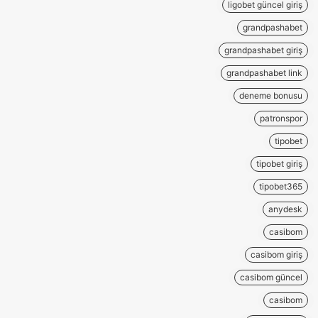
ligobet güncel giriş
grandpashabet
grandpashabet giriş
grandpashabet link
deneme bonusu
patronspor
tipobet
tipobet giriş
tipobet365
anydesk
casibom
casibom giriş
casibom güncel
casibom