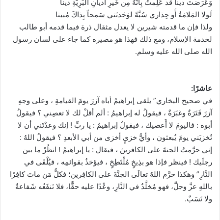
وَعَرَضتَ ديناً قَد عَلِمتُ بِأَنَّهُ مِن خَيرِ أَديانِ البَرِيَّةِ دينا
لَولا المَلامَةُ أَو حِذاري سُبَّةً لوَجَدتَني سَمحاً بِذاكَ مُبينا
ولذا فإن ما قدمته شيرين لا يعدل مثقال ذرة فيما قدمه أبو طالب
لخدمة الإسلام، ومع ذلك فهذا هو مصيره كما جاء على لسان رسول
الله صلى الله عليه وسلم.
عاشرًا:
في صحيح البخاري” يلقى إبراهيمُ أباه آزرَ يومَ القيامةِ ، وعلى وجهِ
آزرَ قَتَرَةٌ وغبَرَةٌ ، فيقولُ له إبراهيمُ : ألم أقلْ لك لا تعصِني ؟ فيقولُ
أبوه : فاليومَ لا أَعصيك ، فيقولُ إبراهيمُ : يا ربِّ ! إنك وعدْتَني أن لا
تُخزيَني يومَ يُبعثون ، وأيُّ خزيٍ أخزى من أبي الأبعدِ ؟ فيقولُ اللهُ :
إني حرَّمتُ الجنةَ على الكافرينَ ، فيقال : يا إبراهيمُ ! انظُرْ ما بين
رجلَيك ! فينظر فإذا هو بذِيخٍ مُلْتَطِخٍ ، فيؤخذُ بقوائمِه ، فيُلْقَى في
النَّارِ” وهكذا حرَّم اللهُ تعالَى الجنَّةَ على الكافِرين؛ فكلُّ مَن ماتَ كافِرًا
باللهِ عزَّ وجلَّ، فهو مُخلَّدٌ في النَّارِ، وعْدًا عليه حقًّا، فلا تَنفَعُه شَفاعةٌ
ولا نَسَبٌ.