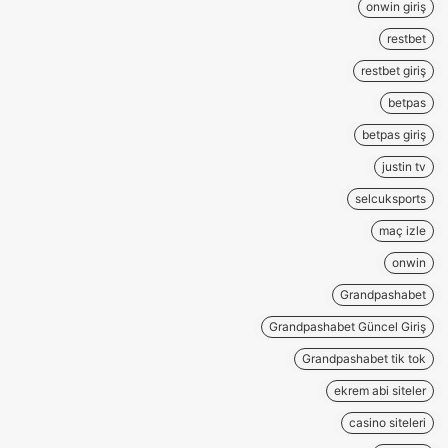
onwin giriş
restbet
restbet giriş
betpas
betpas giriş
justin tv
selcuksports
maç izle
onwin
Grandpashabet
Grandpashabet Güncel Giriş
Grandpashabet tik tok
ekrem abi siteler
casino siteleri