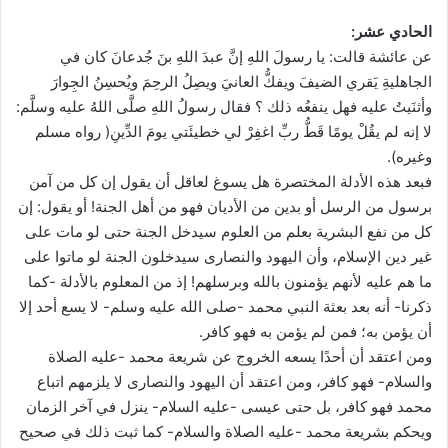
الحادي عشر:
عن عائشة قالت: يا رسولَ اللهِ إنَّ عبدَ اللهِ بنَ جُدعانَ كان في
الجاهليةِ يَقري الضيفَ ويفكُّ العانيَ ويصِلُ الرحِمَ ويُحسِنُ الجِوارَ
وأثنَيتُ عليه فهل ينفعُه ذلك ؟ فقال رسولُ اللهِ صلَّى اللهُ عليه وسلَّم:
لا إنه لم يقُلْ يومًا قَطُّ ربِّ اغفِرْ لي خطيئَتي يومَ الدِّينِ( رواه مسلم
وغيره).
فبعد هذه الأدلة المختصرة هل يسوغ لعاقل أن يقول إن كل من آمن
برسول من الرسل أو بدين من الأديان فهو من أهل الجنة! أو يقول: إن
كل من نفع البشرية بعلم من العلوم سيدخل الجنة حتى لو مات على
غير دين الإسلام، وأن اليهود والنصارى سيدخلون الجنة لو ماتوا على
ما هم عليه لأنهم يؤمنون بالله وبرسلهم! إذ من المعلوم بالأدلة -كما
ذكرنا- أنه بعد بعثة النبي محمد -صلى الله عليه وسلم- لا يسع أحد إلا
أن يؤمن به؛ فمن لم يؤمن به فهو كافر.
ومن اعتقد أن أحدًا يسعه الخروج عن شريعة محمد -عليه الصلاة
والسلام- فهو كافر، ومن اعتقد أن اليهود والنصارى لا يلزمهم اتباع
محمد فهو كافر، بل حتى عيسى -عليه السلام- ينزل في آخر الزمان
ويحكم بشريعة محمد -عليه الصلاة والسلام- كما ثبت ذلك في صحيح