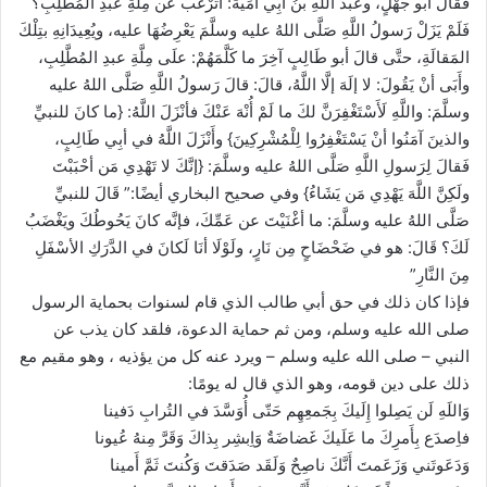
فَقالَ أبو جَهْلٍ، وعَبْدُ اللَّهِ بنُ أبِي أُمَيَّةَ: أتَرْغَبُ عن مِلَّةِ عبدِ المُطَّلِبِ؟
فَلَمْ يَزَلْ رَسولُ اللَّهِ صَلَّى اللهُ عليه وسلَّمَ يَعْرِضُهَا عليه، ويُعِيدَانِهِ بتِلْكَ
المَقالَةِ، حتَّى قالَ أبو طَالِبٍ آخِرَ ما كَلَّمَهُمْ: علَى مِلَّةِ عبدِ المُطَّلِبِ،
وأَبَى أنْ يَقُولَ: لا إلَهَ إلَّا اللَّهُ، قالَ: قالَ رَسولُ اللَّهِ صَلَّى اللهُ عليه
وسلَّمَ: واللَّهِ لَأَسْتَغْفِرَنَّ لكَ ما لَمْ أُنْهَ عَنْكَ فأنْزَلَ اللَّهُ: {ما كانَ للنبيِّ
والذينَ آمَنُوا أنْ يَسْتَغْفِرُوا لِلْمُشْرِكِينَ} وأَنْزَلَ اللَّهُ في أبِي طَالِبٍ،
فَقالَ لِرَسولِ اللَّهِ صَلَّى اللهُ عليه وسلَّمَ: {إنَّكَ لا تَهْدِي مَن أحْبَبْتَ
ولَكِنَّ اللَّهَ يَهْدِي مَن يَشَاءُ} وفي صحيح البخاري أيضًا:” قَالَ للنبيِّ
صَلَّى اللهُ عليه وسلَّمَ: ما أغْنَيْتَ عن عَمِّكَ، فإنَّه كانَ يَحُوطُكَ ويَغْضَبُ
لَكَ؟ قَالَ: هو في ضَحْضَاحٍ مِن نَارٍ، ولَوْلَا أنَا لَكانَ في الدَّرَكِ الأسْفَلِ
مِنَ النَّارِ”
فإذا كان ذلك في حق أبي طالب الذي قام لسنوات بحماية الرسول
صلى الله عليه وسلم، ومن ثم حماية الدعوة، فلقد كان يذب عن
النبي – صلى الله عليه وسلم – ويرد عنه كل من يؤذيه ، وهو مقيم مع
ذلك على دين قومه، وهو الذي قال له يومًا:
وَاللَهِ لَن يَصِلوا إِلَيكَ بِجَمعِهِم حَتّى أُوَسَّدَ في التُرابِ دَفينا
فاِصدَع بِأَمرِكَ ما عَلَيكَ غَضاضَةٌ وَاِبشِر بِذاكَ وَقَرَّ مِنهُ عُيونا
وَدَعَوتَني وَزَعَمتَ أَنَّكَ ناصِحٌ وَلَقَد صَدَقتَ وَكُنتَ ثَمَّ أَمينا