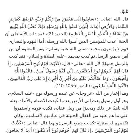
ثانيًا:
قال الله -تعالى-: (سَابِقُوا إِلَى مَغْفِرَةٍ مِنْ رَبِّكُمْ وَجَنَّةٍ عَرْضُهَا كَعَرْضِ
السَّمَاءِ وَالأَرْضِ أُعِدَّتْ لِلَّذِينَ آمَنُوا بِاللَّهِ وَرُسُلِهِ ذَلِكَ فَضْلُ اللَّهِ يُؤْتِيهِ
مَنْ يَشَاءُ وَاللَّهُ ذُو الْفَضْلِ الْعَظِيمِ) (الحديد:21)، فقد دلت الآية على أن
الجنة أعدت للمؤمنين الذين آمنوا بالله ورسله، أما اليهود والنصارى
فهم لا يؤمنون بمحمد -صلى الله عليه وسلم-، ومن المعلوم أن مَن
آمن بجميع الرسل ثم كذب بمحمد -عليه الصلاة والسلام- فقد كذب
بالرسل جميعًا؛ لأن الله -تعالى- قال: (كَذَّبَتْ قَوْمُ نُوحٍ الْمُرْسَلِينَ . إِذْ
قَالَ لَهُمْ أَخُوهُمْ نُوحٌ أَلا تَتَّقُونَ . إِنِّي لَكُمْ رَسُولٌ أَمِينٌ . فَاتَّقُوا اللَّهَ
وَأَطِيعُونِ . وَمَا أَسْأَلُكُمْ عَلَيْهِ مِنْ أَجْرٍ إِنْ أَجْرِيَ إِلا عَلَى رَبِّ الْعَالَمِينَ .
فَاتَّقُوا اللَّهَ وَأَطِيعُونِ) (الشعراء:105-110).
وهذا إخبار من الله -عز وجل- عن عبده ورسوله نوح -عليه السلام-،
وهو أول رسول بعث إلى الأرض بعد ما عُبدت الأصنام والأنداد، بعثه
الله ناهيًا عن ذلك ومحذرًا من وبيل عقابه، فكذبه قومه واستمروا
على ما هم عليه من الفعال الخبيثة في عبادتهم لأصنامهم، وكان
تكذيبهم له بمنزلة تكذيب جميع الرسل; ولهذا قال -تعالى-: (كَذَّبَتْ
قَوْمُ نُوحٍ الْمُرْسَلِينَ . إِذْ قَالَ لَهُمْ أَخُوهُمْ نُوحٌ أَلا تَتَّقُونَ) أي: ألا تخافون