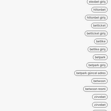
elexbet giriş
hiltonbet
hiltonbet giriş
betticket
betticket giriş
betlike
betlike giriş
betpark
betpark giriş
betpark güncel adres
betwoon
betwoon resmi
zirvebet
zirvebet