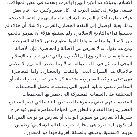
الإسلام، وهؤلاء هم الذين انبهروا بالغرب وتقدمه في بعض المجالات،
فسعى هؤلاء إلى تقليد الغرب في كل صغير وكبير، حتى قام بعض
هؤلاء بتطويع أحكام الشريعة الإسلامية لتتماشى مع العصر الحديث،
وذلك بغية الوصول إلى التقدم الحضاري الغربي، ولا شك أن هؤلاء لم
يحسنوا قراءة التاريخ الإسلامي، ولم يستطع هؤلاء أن يقوموا بالجمع
بين الأصالة والمعاصرة، ولذا قاموا بتطويع بعض الأحكام الشرعية.
ومن هنا نقول أنه لا تعارض بين الأصالة والمعاصرة، فإن الأصالة
مصطلح يعنى به الرجوع إلى الأصول، والتي تعني عند أمة الإسلام
الوحي المتمثل في الكتاب والسنة، لأنهما مصدرا التشريع الإسلامي،
فالأصالة هى الميراث الديني والثقافي والحضارى، وأما المعاصرة
فهى تعنى مواكبة العصر ومعايشته فلكل عصر عصريته، والحداثة أو
المعاصرة تعني عملية التغيير التي بمقتضاها تحصل المجتمعات
المختلفة على الصفات المشتركة التي تتميز بها المجتمعات
المتقدمة، فهي تعني مجموعة الخصائص البنائية التي تميز المجتمع
العصري، وهذا التقدم والتطور فى الحياة المعاصرة ليس فيه حرج
بشرط ألا يتعارض مع نصوص الوحى، أو يتعارض مع ثوابت الدين، أما
أن تكون المعاصرة هى محاولة تغريب العالم الإسلامي؛ وطمس
هويته الإسلامية، وصبغها بالصبغة الغربية فهذا هو المحذور .