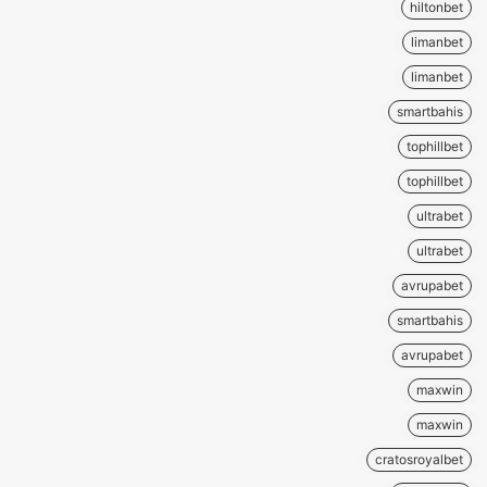
hiltonbet
limanbet
limanbet
smartbahis
tophillbet
tophillbet
ultrabet
ultrabet
avrupabet
smartbahis
avrupabet
maxwin
maxwin
cratosroyalbet