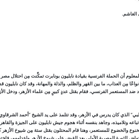
 الغاشم.
ا مِن العذاب، ما بين القهر والظلم، والذلة والمهانة، وقد كان نابليون قد 
 ضد المستعمر الفرنسي، فقام بقتل عددٍ كبيرٍ مِن علماء الأزهر، ودخل الأ
لبي” الذي كان يدرس في الأزهر، وقد تتلمذ على يد الشيخ “أحمد الشرقاوي”
عه وتلاميذه، وجاهد بنفسه أثناء هجوم جيش نابليون على الجيزة والقاهرة، ث
نوع والخضوع للمستعمر، وهنا قام المحتلون بقتل ستة مِن شيوخ الأزهر كا
هاض الثورة المصرية الأولى بعد القبض على شيوخ الأزهر وإعدامهم، فاخ