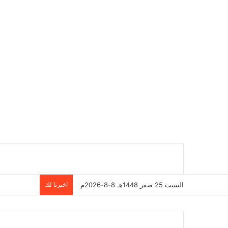
السبت 25 صفر 1448هـ 8-8-2026م
اخترنا لك