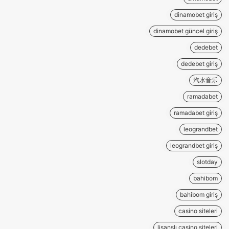
dinamobet giriş
dinamobet güncel giriş
dedebet
dedebet giriş
汽水音乐
ramadabet
ramadabet giriş
leograndbet
leograndbet giriş
slotday
bahibom
bahibom giriş
casino siteleri
lisanslı casino siteleri