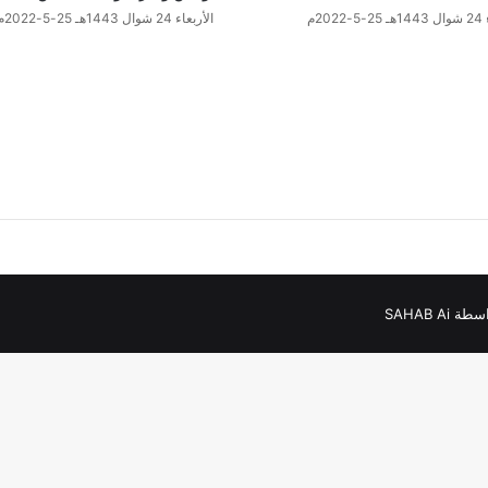
202م
الأربعاء 24 شوال 1443هـ 25-5-2022م
SAHAB Ai