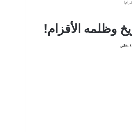
زام!
خ وظلمه الأقزام!
ائق