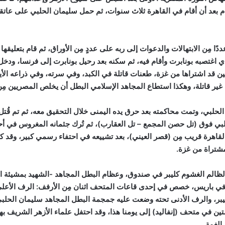
م بعد أن أقام في القاهرة ثلاث سنوات، ثم حمل سليمان الحلبي على عاتق
كتب سليمان الحلبي عددًا مِن الابتهالات والدعوات إلى ربه على عددٍ مِن الأوراق، ثم قام 
ي اغتصبه بونابرت وأقام فيه، ثم سكنه بعد رحيل بونابرت إلى فرنسا، ودخ
 قد اشتراها من غزة، طعنات قاتلة في الكبد، وفي سرته، وفي ذراعه الأي
ر قاتلة، وهكذا استطاع المجاهد الإسلامي البطل أن يخلص المصريين مِن حي
لبي فوق (تل حصن المجمع – تل العقارب)، ثم تُرك جثمانه المغروس في أحشا
لقاهرة قريب مِن (قصر العيني)، بعد تشييعه في احتفاء رسمي كبير، وقد 
مشتراة من غزة.
لظالم الغشوم كليبر في صندوق، وعظام البطل المجاهد -الشهيد بمشيئة ا
 في باريس، خصص في إحدى قاعات المتحف اثنان مِن الأرفف: الرف الأعلى
بر، والرف الأدنى تحته وضعت عليه جمجمة البطل المجاهد سليمان الحلبي
ن في متحف (إنفاليد) إلى يومنا هذا، وقد احتفل علماء الأزهر الشريف بهذ
الغمة.