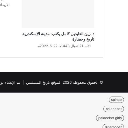
الأربعاء 24 شوال 1443هـ 25-5-2
د. زين العابدين كامل يكتب: مدينة الإسكندرية
تاريخ وحضارة
الأحد 21 شوال 1443هـ 22-5-2022م
© الحقوق محفوظة 2026, لموقع تاريخ المسلمين | تم الإنشاء بواسطة
spinco
palacebet
palacebet giriş
dinamobet