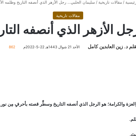
ئيسية
/
مقالات تاريخية
/
سليمان الحلبي… رجل الأزهر الذي أنصفه التاريخ وظلمه الأق
مقالات تاريخية
ل الأزهر الذي أنصفه التاري
قلم د. زين العابدين كامل
الأحد 21 شوال 1443هـ 22-5-2022م
862
3 دق
زة والكرامة؛ هو الرجل الذي أنصفه التاريخ وسطَّر قصته بأحرفٍ مِن نور.
لم.
يث.