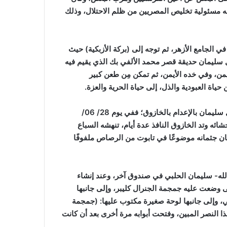
ه مسئولية تخليص المصريين من ظلم الاحتلال، وذلك
بتعليقها في الجامع الأزهر، ثم توجه إلى (بركة الأزبكية) حيث
ل سليمان حديقة قصر محمد الألفي بك الذي يقيم فيه
من، وفي خده الأيمن، ثم تمكن مِن طعن كبير
اة العبودية والذل، إلى حياة الحرية والعزة.
هذا وقد استطاع الفرنسيون إلقاء القبض على سليمان الحلبي، وتمت محاكمته بعد حرق يده اليمنى خلال التحقيق معه، ثم تم قُتل سليمان بالإعدام بالخازوق؛ ففي يوم 28/ 06/
ئه وتد الخازوق النافذ عدة أيام، تنهشه السباع
كان جثمانه موضوعًا في تابوت من الرصاص ملفوفًا
لله- سليمان الحلبي في صندوق آخر، وعند إنشاء
 وضعت عليه جمجمة الجنرال كليبر، وإلى جانبها
، وإلى جانبها لوحة صغيرة مكتوب عليها: (جمجمة
ا النصر المبين، وفتحت أبوابه مرة أخرى بعد أن كانت