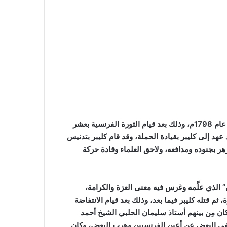
وُلد سليمان الحلبي عام 1777م في مدينة حلب، ومِن المعلوم أن الحملة الفرنسية بقيادة نابليون بونابرت تمكَّنت مِن احتلال مصر عام 1798م، وذلك بعد قيام الثورة الفرنسية بعشر
عهد إلى كليبر بقيادة الحملة، وقد قام كليبر بتدنيس
زهر بجنوده ومدافعه، ولاحق العلماء وقادة حركة
 الذي علَّمه وغرس فيه معنى العزة والكرامة،
م قتله كليبر فيما بعد، وذلك بعد قيام الانتفاضة
ن مِن بينهم أستاذ سليمان الحلبي الشيخ أحمد
تفى البعض عن أعين الفرنسيين وهرب البعض، وكان