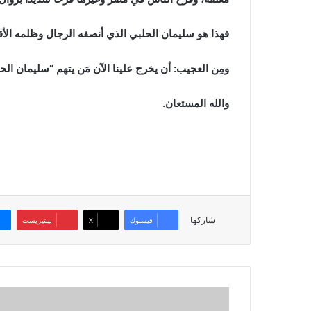
فهذا هو سليمان الحلبي الذي أنصفه الرجال وظلمه الأقز
ومِن العجيب: أن يخرج علينا الآن مَن يتهم “سليمان الح
والله المستعان.
شاركها
فيسبوك
‫X
بينتيريست
مقاصد
المكلفين