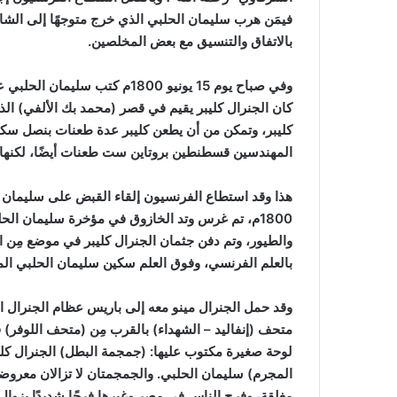
فيمَن هرب سليمان الحلبي الذي خرج متوجهًا إلى الشا
بالاتفاق والتنسيق مع بعض المخلصين.
وفي صباح يوم 15 يونيو 1800م 
كان الجنرال كليبر يقيم في قصر (محمد بك الألفي) الذ
كليبر، وتمكن من أن يطعن كليبر عدة طعنات بنصل سكين
المهندسين قسطنطين بروتاين ست طعنات أيضًا، لكنها غي
1800م، تم غرس وتد الخازوق في مؤخرة سليمان الح
والطيور، وتم دفن جثمان الجنرال كليبر في موضع مِن ا
بالعلم الفرنسي، وفوق العلم سكين سليمان الحلبي ال
وقد حمل الجنرال مينو معه إلى باريس عظام الجنرال ا
متحف (إنفاليد – الشهداء) بالقرب مِن (متحف اللوفر)
لوحة صغيرة مكتوب عليها: (جمجمة البطل) الجنرال كلي
المجرم) سليمان الحلبي. والجمجمتان لا تزالان معروضتي
مغلقة، وفرح الناس في مصر وغيرها فرحًا شديدًا بزوال 